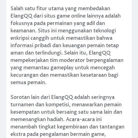
Salah satu fitur utama yang membedakan
ElangQQ dari situs game online lainnya adalah
fokusnya pada permainan yang adil dan
keamanan. Situs ini menggunakan teknologi
enkripsi canggih untuk memastikan bahwa
informasi pribadi dan keuangan pemain tetap
aman dan terlindungi. Selain itu, ElangQQ
mempekerjakan tim moderator berpengalaman
yang memantau gameplay untuk mencegah
kecurangan dan memastikan kesetaraan bagi
semua pemain.
Sorotan lain dari ElangQQ adalah seringnya
turnamen dan kompetisi, menawarkan pemain
kesempatan untuk bersaing satu sama lain dan
memenangkan hadiah. Acara-acara ini
menambah tingkat kegembiraan dan tantangan
ekstra pada pengalaman bermain game,