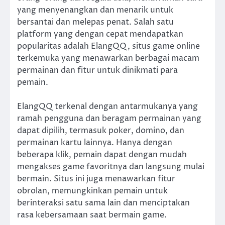
yang menyenangkan dan menarik untuk
bersantai dan melepas penat. Salah satu
platform yang dengan cepat mendapatkan
popularitas adalah ElangQQ, situs game online
terkemuka yang menawarkan berbagai macam
permainan dan fitur untuk dinikmati para
pemain.
ElangQQ terkenal dengan antarmukanya yang
ramah pengguna dan beragam permainan yang
dapat dipilih, termasuk poker, domino, dan
permainan kartu lainnya. Hanya dengan
beberapa klik, pemain dapat dengan mudah
mengakses game favoritnya dan langsung mulai
bermain. Situs ini juga menawarkan fitur
obrolan, memungkinkan pemain untuk
berinteraksi satu sama lain dan menciptakan
rasa kebersamaan saat bermain game.