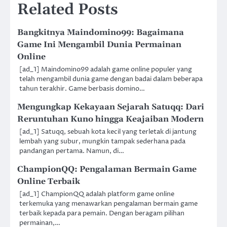
Related Posts
Bangkitnya Maindomino99: Bagaimana
Game Ini Mengambil Dunia Permainan
Online
[ad_1] Maindomino99 adalah game online populer yang
telah mengambil dunia game dengan badai dalam beberapa
tahun terakhir. Game berbasis domino…
Mengungkap Kekayaan Sejarah Satuqq: Dari
Reruntuhan Kuno hingga Keajaiban Modern
[ad_1] Satuqq, sebuah kota kecil yang terletak di jantung
lembah yang subur, mungkin tampak sederhana pada
pandangan pertama. Namun, di…
ChampionQQ: Pengalaman Bermain Game
Online Terbaik
[ad_1] ChampionQQ adalah platform game online
terkemuka yang menawarkan pengalaman bermain game
terbaik kepada para pemain. Dengan beragam pilihan
permainan,…