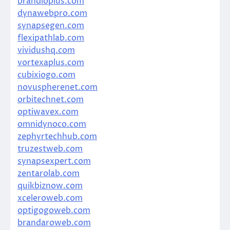
brandioplus.com
dynawebpro.com
synapsegen.com
flexipathlab.com
vividushq.com
vortexaplus.com
cubixiogo.com
novuspherenet.com
orbitechnet.com
optiwavex.com
omnidynoco.com
zephyrtechhub.com
truzestweb.com
synapsexpert.com
zentarolab.com
quikbiznow.com
xceleroweb.com
optigogoweb.com
brandaroweb.com