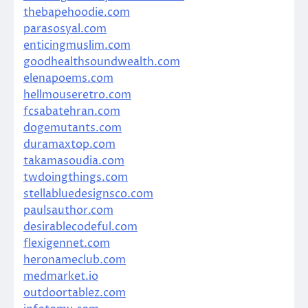
thebapehoodie.com
parasosyal.com
enticingmuslim.com
goodhealthsoundwealth.com
elenapoems.com
hellmouseretro.com
fcsabatehran.com
dogemutants.com
duramaxtop.com
takamasoudia.com
twdoingthings.com
stellabluedesignsco.com
paulsauthor.com
desirablecodeful.com
flexigennet.com
heronameclub.com
medmarket.io
outdoortablez.com