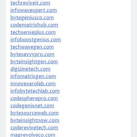
techreviveit.com
infowavexpert.com
bytegeniusco.com
codematrixhub.com
techsenseplus.com
infoboostgenius.com
techwavegen.com
bytesavvypro.com
byteinsightgen.com
digizinetech.com
infomatrixgen.com
innovexarolab.com
infobytetechlab.com
codespherepro.com
codegenixnet.com
bytesourceweb.com
byteinsightnow.com
coderevivetech.com
magrevolveco.com