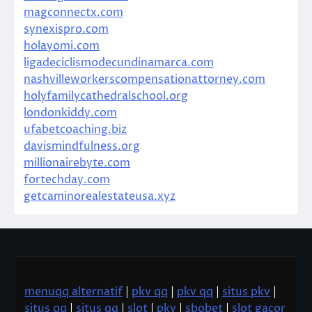
magconnectx.com
synexispro.com
holayomi.com
ligadeciclismodecundinamarca.com
nashvilleworkerscompensationattorney.com
holyfamilycathedralschool.org
londonkiddy.com
ufabetcoaching.biz
davismindfulness.org
millionairebyte.com
fortechday.com
getcaminorealestateusa.xyz
menuqq alternatif
|
pkv qq
|
pkv qq
|
situs pkv
|
situs qq
|
situs qq
|
slot
|
pkv
|
sbobet
|
slot gacor