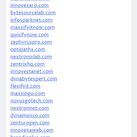
innovexaro.com
bytesourcelab.com
infosparknet.com
maxxifyitnow.com
quixifynow.com
zephyruspro.com
optipathx.com
nextronixlab.com
zentrixhq.com
innovestanet.com
dynabytexpert.com
flexifyit.com
maxxiogo.com
novusgotech.com
nextronnet.com
dynamoxco.com
zenturogen.com
innovexaweb.com