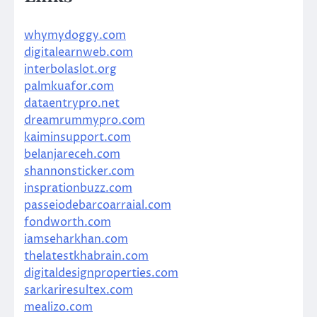
whymydoggy.com
digitalearnweb.com
interbolaslot.org
palmkuafor.com
dataentrypro.net
dreamrummypro.com
kaiminsupport.com
belanjareceh.com
shannonsticker.com
insprationbuzz.com
passeiodebarcoarraial.com
fondworth.com
iamseharkhan.com
thelatestkhabrain.com
digitaldesignproperties.com
sarkariresultex.com
mealizo.com