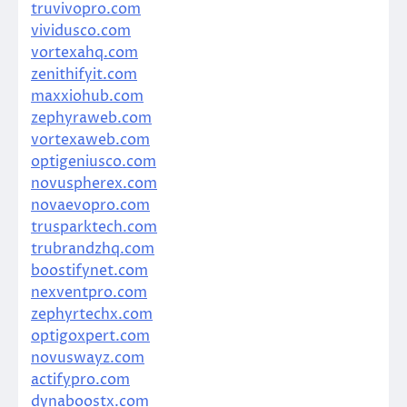
truvivopro.com
vividusco.com
vortexahq.com
zenithifyit.com
maxxiohub.com
zephyraweb.com
vortexaweb.com
optigeniusco.com
novuspherex.com
novaevopro.com
trusparktech.com
trubrandzhq.com
boostifynet.com
nexventpro.com
zephyrtechx.com
optigoxpert.com
novuswayz.com
actifypro.com
dynaboostx.com