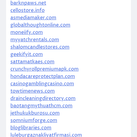
barknpaws.net
cellostore.info
asmediamaker.com
globalthoughtonline.com
moneiify.com
myyatchrentals.com
shalomcandlestores.com
geekifyit.com
sattamatkaes.com
crunchyrollpremiumapk.com
hondacareprotectplan.com
casinogamblingcasino.com
towtimenews.com
draincleaningdirectory.com
baotangmythuathcm.com
jethukukburosu.com
somniumforge.com
bloglibraries.com
luleburgaznakliyatfirmasi.com