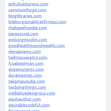
jethukukburosu.com
somniumforge.com
bloglibraries.com
luleburgaznakliyatfirmasi.com
thebapehoodie.com
parasosyal.com
enticingmuslim.com
goodhealthsoundwealth.com
elenapoems.com
hellmouseretro.com
fcsabatehran.com
dogemutants.com
duramaxtop.com
takamasoudia.com
twdoingthings.com
stellabluedesignsco.com
paulsauthor.com
desirablecodeful.com