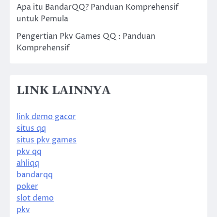
Apa itu BandarQQ? Panduan Komprehensif
untuk Pemula
Pengertian Pkv Games QQ : Panduan
Komprehensif
LINK LAINNYA
link demo gacor
situs qq
situs pkv games
pkv qq
ahliqq
bandarqq
poker
slot demo
pkv