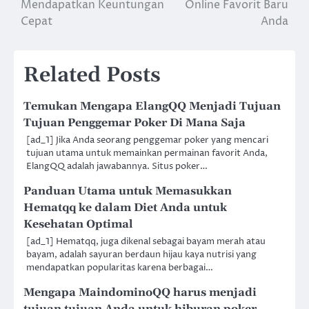
Mendapatkan Keuntungan
Online Favorit Baru
Cepat
Anda
Related Posts
Temukan Mengapa ElangQQ Menjadi Tujuan
Tujuan Penggemar Poker Di Mana Saja
[ad_1] Jika Anda seorang penggemar poker yang mencari
tujuan utama untuk memainkan permainan favorit Anda,
ElangQQ adalah jawabannya. Situs poker…
Panduan Utama untuk Memasukkan
Hematqq ke dalam Diet Anda untuk
Kesehatan Optimal
[ad_1] Hematqq, juga dikenal sebagai bayam merah atau
bayam, adalah sayuran berdaun hijau kaya nutrisi yang
mendapatkan popularitas karena berbagai…
Mengapa MaindominoQQ harus menjadi
tujuan tujuan Anda untuk hiburan poker