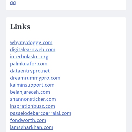
qq
Links
whymydoggy.com
digitalearnweb.com
interbolaslot.org
palmkuafor.com
dataentrypro.net
dreamrummypro.com
kaiminsupport.com
belanjareceh.com
shannonsticker.com
insprationbuzz.com
passeiodebarcoarraial.com
fondworth.com
iamseharkhan.com