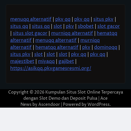
menuqq alternatif
|
pkv qq
|
pkv qq
|
situs pkv
|
situs qq
|
situs qq
|
slot
|
pkv
|
sbobet
|
slot gacor
|
situs slot gacor
|
murniqq alternatif
|
hematqq
alternatif
|
menuqq alternatif
|
murniqq
alternatif
|
hematqq alternatif
|
pkv
|
dominoqq
|
situs pkv
|
slot
|
slot
|
slot
|
pkv qq
|
pkv qq
|
majestibet
|
miyaqq
|
gajibet
|
https://asikqq.pkvgamesresmi.org/
Copyright © 2026
Kumpulan Situs Slot Online Terpercaya
dengan Slot Demo dan Deposit Pulsa
| Ace
News by
Ascendoor
| Powered by
WordPress
.