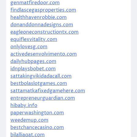
genmatfiredoor.com
findlascegasproperties.com
healthhavenrobbie.com
donanddonnadesigns.com
eagleoneconstructiontx.com
equiflexvitality.com
onlylovesg.com
activedesenvolvimento.com
dailyhubpages.com
idnplaysbobet.com
sattakingvikidadacall.com
bestbolaslotgames.com
sattamatkafixedgamehere.com
entrepreneurguardian.com
hibaby.info
paperwashington.com
weedemup.com
bestchancecasino.com
bilalliaqat.com