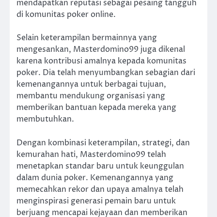
mendapatkan reputasi sebagai pesaing tangguh
di komunitas poker online.
Selain keterampilan bermainnya yang
mengesankan, Masterdomino99 juga dikenal
karena kontribusi amalnya kepada komunitas
poker. Dia telah menyumbangkan sebagian dari
kemenangannya untuk berbagai tujuan,
membantu mendukung organisasi yang
memberikan bantuan kepada mereka yang
membutuhkan.
Dengan kombinasi keterampilan, strategi, dan
kemurahan hati, Masterdomino99 telah
menetapkan standar baru untuk keunggulan
dalam dunia poker. Kemenangannya yang
memecahkan rekor dan upaya amalnya telah
menginspirasi generasi pemain baru untuk
berjuang mencapai kejayaan dan memberikan