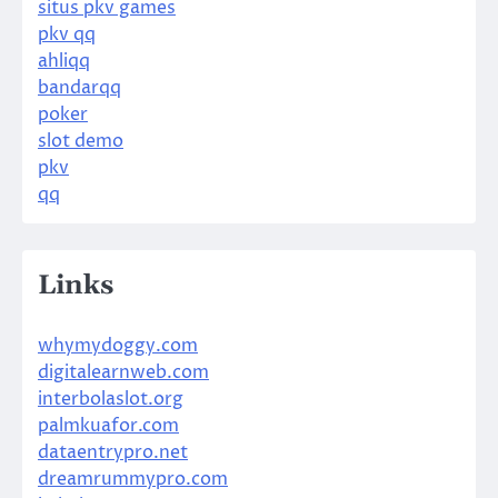
situs pkv games
pkv qq
ahliqq
bandarqq
poker
slot demo
pkv
qq
Links
whymydoggy.com
digitalearnweb.com
interbolaslot.org
palmkuafor.com
dataentrypro.net
dreamrummypro.com