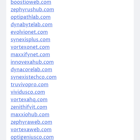
boostioweb.com
zephyrushub.com
optipathlab.com
dynabytelab.com
evolvionet.com
synexisplus.com
vortexonet.com
maxxifynet.com
innovexahub.com
dynacorelab.com
synexistechco.com
truvivopro.com
vividusco.com
vortexahq.com
zenithifyit.com
maxxiohub.com
zephyraweb.com
vortexaweb.com
optigeniusco.com