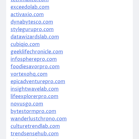
exceedolab.com
activaxio.com
dynabytesco.com
stylegurupro.com
datawizardslab.com
cubiqio.com
geeklifechronicle.com
infospherepro.com
foodiesavorpro.com
vortexohq.com
epicadventurepro.com
insightwavelab.com
lifeexplorerpro.com
novusgo.com
bytestormpro.com
wanderlustchrono.com
culturetrendlab.com
trendsensehub.com