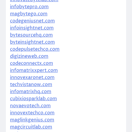
infobytepro.com
magbytego.com
codegeniusnet.com
infoinsightnet.com
bytesourcehq.com
byteinsightnet.com
codepulsetechco.com
digizineweb.com
codeconnectx.com
infomatrixxpert.com
innovexaronet.com
techvistanow.com
infomatrixhq.com
cubixiosparklab.com
novaevotech.com
innovextechco.com
maglinkgenius.com
magcircuitlab.com