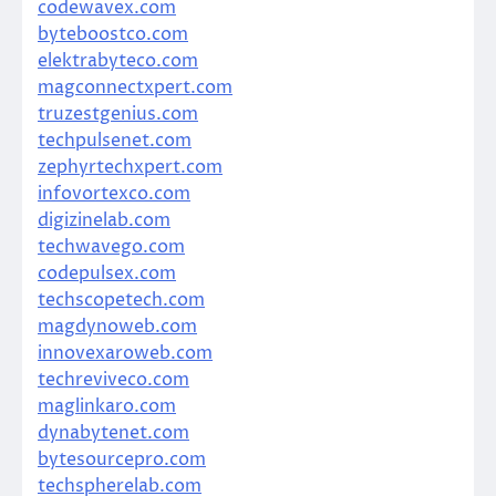
codewavex.com
byteboostco.com
elektrabyteco.com
magconnectxpert.com
truzestgenius.com
techpulsenet.com
zephyrtechxpert.com
infovortexco.com
digizinelab.com
techwavego.com
codepulsex.com
techscopetech.com
magdynoweb.com
innovexaroweb.com
techreviveco.com
maglinkaro.com
dynabytenet.com
bytesourcepro.com
techspherelab.com