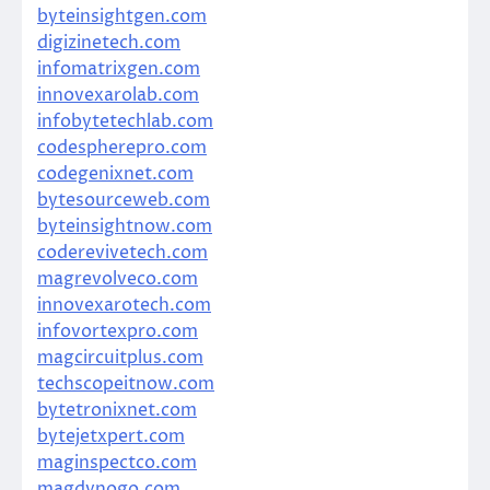
byteinsightgen.com
digizinetech.com
infomatrixgen.com
innovexarolab.com
infobytetechlab.com
codespherepro.com
codegenixnet.com
bytesourceweb.com
byteinsightnow.com
coderevivetech.com
magrevolveco.com
innovexarotech.com
infovortexpro.com
magcircuitplus.com
techscopeitnow.com
bytetronixnet.com
bytejetxpert.com
maginspectco.com
magdynogo.com