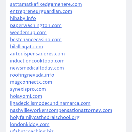
sattamatkafixedgamehere.com
entrepreneurguardian.com
hibaby.info
paperwashington.com
weedemup.com
bestchancecasino.com
bilalliaqat.com
autodispensadores.com
inductioncooktopp.com
newsmedicaltoday.com
roofingnevada.info
magconnectx.com
synexispro.com
holayomi.com
ligadeciclismodecundinamarca.com
nashvilleworkerscompensationattorney.com
holyfamilycathedralschool.org
londonkiddy.com
ufabetcoaching.biz