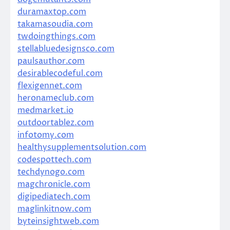
duramaxtop.com
takamasoudia.com
twdoingthings.com
stellabluedesignsco.com
paulsauthor.com
desirablecodeful.com
flexigennet.com
heronameclub.com
medmarket.io
outdoortablez.com
infotomy.com
healthysupplementsolution.com
codespottech.com
techdynogo.com
magchronicle.com
digipediatech.com
maglinkitnow.com
byteinsightweb.com