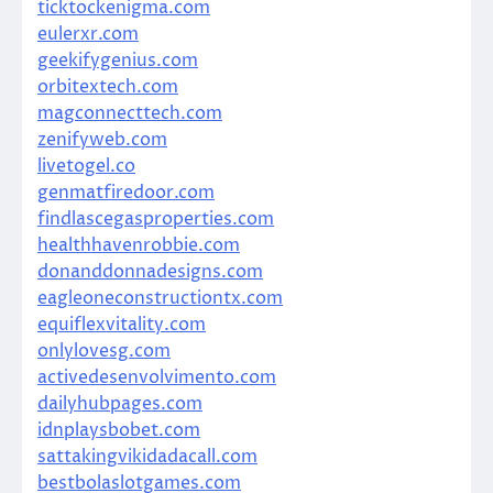
ticktockenigma.com
eulerxr.com
geekifygenius.com
orbitextech.com
magconnecttech.com
zenifyweb.com
livetogel.co
genmatfiredoor.com
findlascegasproperties.com
healthhavenrobbie.com
donanddonnadesigns.com
eagleoneconstructiontx.com
equiflexvitality.com
onlylovesg.com
activedesenvolvimento.com
dailyhubpages.com
idnplaysbobet.com
sattakingvikidadacall.com
bestbolaslotgames.com