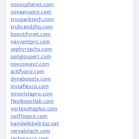
novuspherex.com
novaevopro.com
trusparktech.com
trubrandzhq.com
boostifynet.com
nexventpro.com
zephyrtechx.com
optigoxpert.com
novuswayz.com
actifypro.com
dynaboostx.com
instaflexco.com
innovistapro.com
flexiboostlab.com
vortexohqplus.com
swiftiopro.com
hamilelikbelirtisi.net
versalotech.com
techmaxco.com