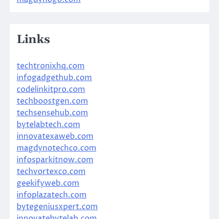
Links
techtronixhq.com
infogadgethub.com
codelinkitpro.com
techboostgen.com
techsensehub.com
bytelabtech.com
innovatexaweb.com
magdynotechco.com
infosparkitnow.com
techvortexco.com
geekifyweb.com
infoplazatech.com
bytegeniusxpert.com
innovatebytelab.com