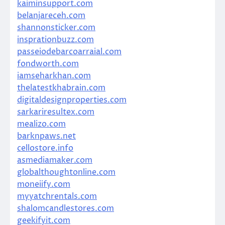
kaiminsupport.com
belanjareceh.com
shannonsticker.com
insprationbuzz.com
passeiodebarcoarraial.com
fondworth.com
iamseharkhan.com
thelatestkhabrain.com
digitaldesignproperties.com
sarkariresultex.com
mealizo.com
barknpaws.net
cellostore.info
asmediamaker.com
globalthoughtonline.com
moneiify.com
myyatchrentals.com
shalomcandlestores.com
geekifyit.com