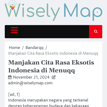
Skip
to
content
Home
Bandarqq
Manjakan Cita Rasa Eksotis Indonesia di Menuqq
Manjakan Cita Rasa Eksotis
Indonesia di Menuqq
November 21, 2024
admin@wiselymap.com
[ad_1]
Indonesia merupakan negara yang terkenal
dengan keberagaman budaya dan kekayaan