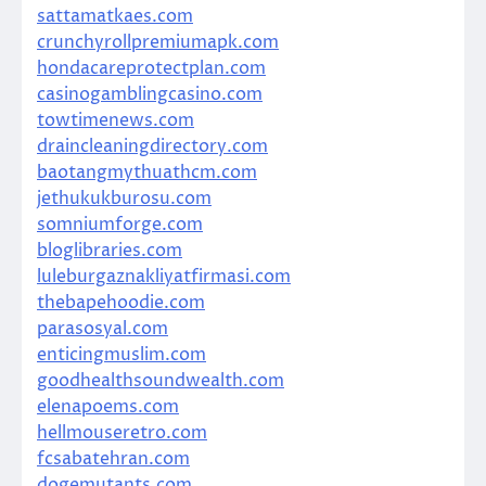
sattamatkaes.com
crunchyrollpremiumapk.com
hondacareprotectplan.com
casinogamblingcasino.com
towtimenews.com
draincleaningdirectory.com
baotangmythuathcm.com
jethukukburosu.com
somniumforge.com
bloglibraries.com
luleburgaznakliyatfirmasi.com
thebapehoodie.com
parasosyal.com
enticingmuslim.com
goodhealthsoundwealth.com
elenapoems.com
hellmouseretro.com
fcsabatehran.com
dogemutants.com