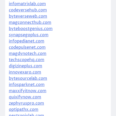
infomatrixlab.com
codeversehub.com
byteverseweb.com
magconnecthub.com
byteboostgenius.com
synapsegoplus.com
infopedianet.com
codepulsenet.com
magdynotech.com
techscopehq.com
digizineplus.com
innovexaro.com
bytesourcelab.com
infosparknet.com
maxxifyitnow.com
quixifynow.com
zephyruspro.com
optipathx.com
nextronixlab.com