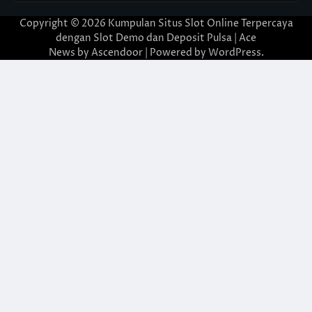
Copyright © 2026
Kumpulan Situs Slot Online Terpercaya
dengan Slot Demo dan Deposit Pulsa
| Ace
News by
Ascendoor
| Powered by
WordPress
.