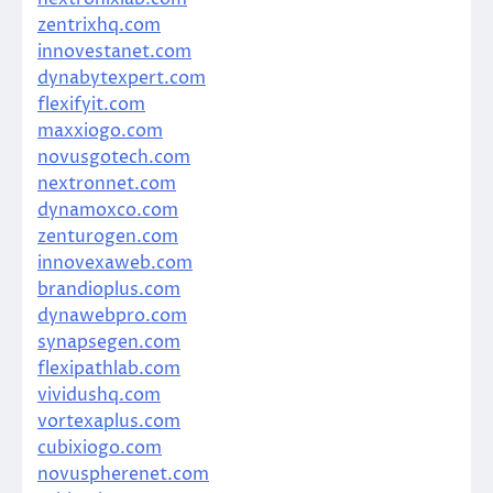
zentrixhq.com
innovestanet.com
dynabytexpert.com
flexifyit.com
maxxiogo.com
novusgotech.com
nextronnet.com
dynamoxco.com
zenturogen.com
innovexaweb.com
brandioplus.com
dynawebpro.com
synapsegen.com
flexipathlab.com
vividushq.com
vortexaplus.com
cubixiogo.com
novuspherenet.com