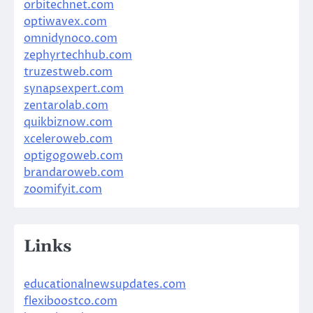
orbitechnet.com
optiwavex.com
omnidynoco.com
zephyrtechhub.com
truzestweb.com
synapsexpert.com
zentarolab.com
quikbiznow.com
xceleroweb.com
optigogoweb.com
brandaroweb.com
zoomifyit.com
Links
educationalnewsupdates.com
flexiboostco.com