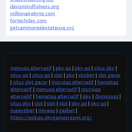
davismindfulness.org
millionairebyte.com
fortechday.com
getcaminorealestateusa.xyz
menuqq alternatif
|
pkv qq
|
pkv qq
|
situs pkv
|
situs qq
|
situs qq
|
slot
|
pkv
|
sbobet
|
slot gacor
|
situs slot gacor
|
murniqq alternatif
|
hematqq
alternatif
|
menuqq alternatif
|
murniqq
alternatif
|
hematqq alternatif
|
pkv
|
dominoqq
|
situs pkv
|
slot
|
slot
|
slot
|
pkv qq
|
pkv qq
|
majestibet
|
miyaqq
|
gajibet
|
https://asikqq.pkvgamesresmi.org/