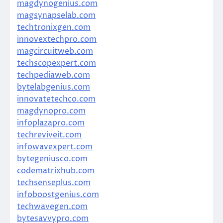
magdynogenius.com
magsynapselab.com
techtronixgen.com
innovextechpro.com
magcircuitweb.com
techscopexpert.com
techpediaweb.com
bytelabgenius.com
innovatetechco.com
magdynopro.com
infoplazapro.com
techreviveit.com
infowavexpert.com
bytegeniusco.com
codematrixhub.com
techsenseplus.com
infoboostgenius.com
techwavegen.com
bytesavvypro.com