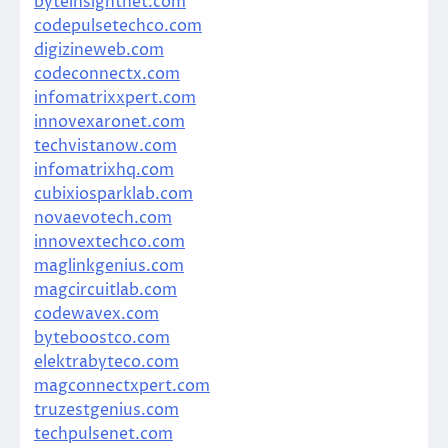
byteinsightnet.com
codepulsetechco.com
digizineweb.com
codeconnectx.com
infomatrixxpert.com
innovexaronet.com
techvistanow.com
infomatrixhq.com
cubixiosparklab.com
novaevotech.com
innovextechco.com
maglinkgenius.com
magcircuitlab.com
codewavex.com
byteboostco.com
elektrabyteco.com
magconnectxpert.com
truzestgenius.com
techpulsenet.com