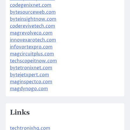
codegenixnet.com
bytesourceweb.com
byteinsightnow.com
coderevivetech.com
magrevolveco.com
innovexarotech.com
infovortexpro.com
magcircuitplus.com
techscopeitnow.com
bytetronixnet.com
bytejetxpert.com
maginspectco.com
magdynogo.com
Links
techtronixhq.com