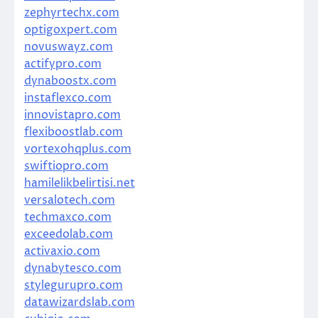
zephyrtechx.com
optigoxpert.com
novuswayz.com
actifypro.com
dynaboostx.com
instaflexco.com
innovistapro.com
flexiboostlab.com
vortexohqplus.com
swiftiopro.com
hamilelikbelirtisi.net
versalotech.com
techmaxco.com
exceedolab.com
activaxio.com
dynabytesco.com
stylegurupro.com
datawizardslab.com