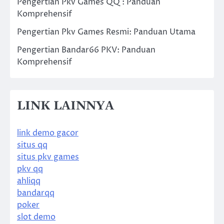
Pengertian Pkv Games QQ : Panduan
Komprehensif
Pengertian Pkv Games Resmi: Panduan Utama
Pengertian Bandar66 PKV: Panduan
Komprehensif
LINK LAINNYA
link demo gacor
situs qq
situs pkv games
pkv qq
ahliqq
bandarqq
poker
slot demo