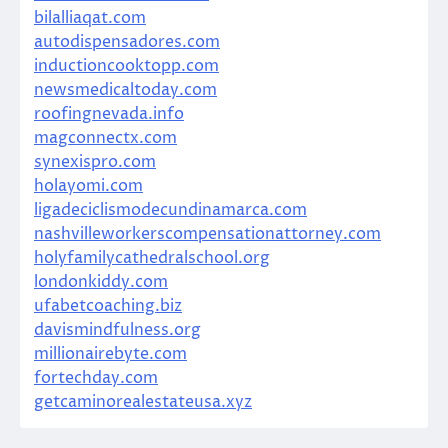
bilalliaqat.com
autodispensadores.com
inductioncooktopp.com
newsmedicaltoday.com
roofingnevada.info
magconnectx.com
synexispro.com
holayomi.com
ligadeciclismodecundinamarca.com
nashvilleworkerscompensationattorney.com
holyfamilycathedralschool.org
londonkiddy.com
ufabetcoaching.biz
davismindfulness.org
millionairebyte.com
fortechday.com
getcaminorealestateusa.xyz