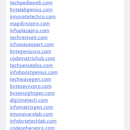
techpediaweb.com
bytelabgenius.com
innovatetechco.com
magdynopro.com
infoplazapro.com
techreviveit.com
infowavexpert.com
bytegeniusco.com
codematrixhub.com
techsenseplus.com
infoboostgenius.com
techwavegen.com
bytesavvypro.com
byteinsightgen.com
digizinetech.com
infomatrixgen.com
innovexarolab.com
infobytetechlab.com
codespherepro.com