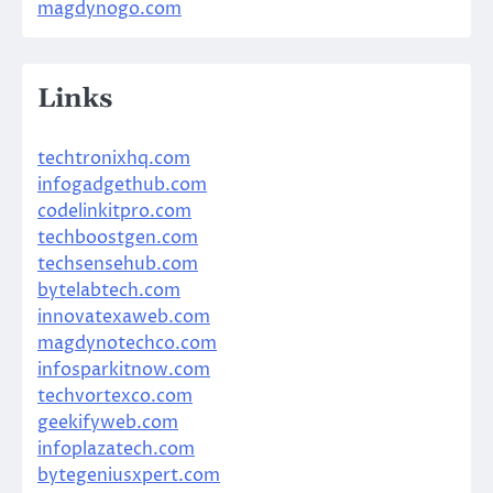
magdynogo.com
Links
techtronixhq.com
infogadgethub.com
codelinkitpro.com
techboostgen.com
techsensehub.com
bytelabtech.com
innovatexaweb.com
magdynotechco.com
infosparkitnow.com
techvortexco.com
geekifyweb.com
infoplazatech.com
bytegeniusxpert.com