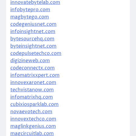
innovatebytelab.com
infobytepro.com
magbytego.com
codegeniusnet.com
infoinsightnet.com
bytesourcehq.com
byteinsightnet.com
codepulsetechco.com
digizineweb.com
codeconnectx.com
infomatrixxpert.com
innovexaronet.com
techvistanow.com
infomatrixhq.com
cubixiosparklab.com
novaevotech.com
innovextechco.com
maglinkgenius.com
magcircuitlab.com