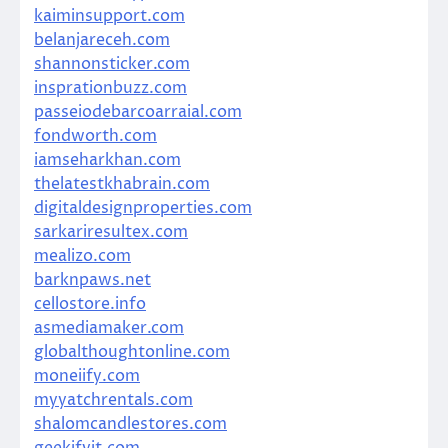
kaiminsupport.com
belanjareceh.com
shannonsticker.com
insprationbuzz.com
passeiodebarcoarraial.com
fondworth.com
iamseharkhan.com
thelatestkhabrain.com
digitaldesignproperties.com
sarkariresultex.com
mealizo.com
barknpaws.net
cellostore.info
asmediamaker.com
globalthoughtonline.com
moneiify.com
myyatchrentals.com
shalomcandlestores.com
geekifyit.com