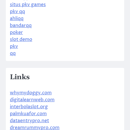
situs pkv games
pkv qq
ahliqq
bandarqq
poker
slot demo
pkv
qq
Links
whymydoggy.com
digitalearnweb.com
interbolaslot.org
palmkuafor.com
dataentrypro.net
dreamrummypro.com