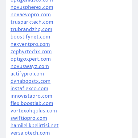
novuspherex.com
novaevopro.com
trusparktech.com
trubrandzhq.com
boostifynet.com
nexventpro.com
zephyrtechx.com
optigoxpert.com
novuswayz.com
actifypro.com
dynaboostx.com
instaflexco.com
innovistapro.com
flexiboostlab.com
vortexohqplus.com
swiftiopro.com
hamilelikbelirtisi.net
versalotech.com