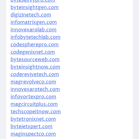
byteinsightgen.com
digizinetech.com
infomatrixgen.com
innovexarolab.com
infobytetechlab.com
codespherepro.com
codegenixnet.com
bytesourceweb.com
byteinsightnow.com
coderevivetech.com
magrevolveco.com
innovexarotech.com
infovortexpro.com
magcircuitplus.com
techscopeitnow.com
bytetronixnet.com
bytejetxpert.com
maginspectco.com