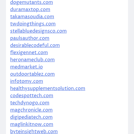
dogemutants.com
duramaxtop.com
takamasoudia.com
twdoingthings.com
stellabluedesignsco.com
paulsauthor.com
desirablecodeful.com
flexigennet.com
heronameclub.com
medmarket.io
outdoortablez.com
infotomy.com
healthysupplementsolution.com
codespottech.com
techdynogo.com
magchronicle.com
digipediatech.com
maglinkitnow.com
byteinsightweb.com