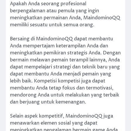
Apakah Anda seorang profesional
berpengalaman atau pemula yang ingin
meningkatkan permainan Anda, MaindominoQQ
memiliki sesuatu untuk semua orang.
Bersaing di MaindominoQQ dapat membantu
Anda mempertajam keterampilan Anda dan
meningkatkan pemikiran strategis Anda. Dengan
bermain melawan pemain terampil lainnya, Anda
dapat mempelajari strategi dan teknik baru yang
dapat membantu Anda menjadi pemain yang
lebih baik. Kompetisi kompetisi juga dapat
membantu Anda tetap fokus dan termotivasi,
mendorong Anda untuk melakukan yang terbaik
dan berjuang untuk kemenangan.
Selain aspek kompetitif, MaindominoQQ juga
menawarkan elemen sosial yang dapat
meningkatkan pengalaman bermain game Anda.