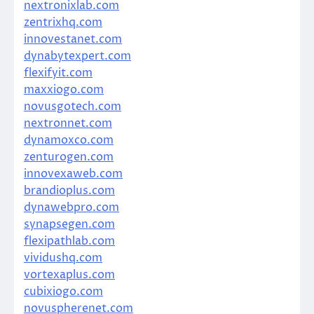
nextronixlab.com
zentrixhq.com
innovestanet.com
dynabytexpert.com
flexifyit.com
maxxiogo.com
novusgotech.com
nextronnet.com
dynamoxco.com
zenturogen.com
innovexaweb.com
brandioplus.com
dynawebpro.com
synapsegen.com
flexipathlab.com
vividushq.com
vortexaplus.com
cubixiogo.com
novuspherenet.com