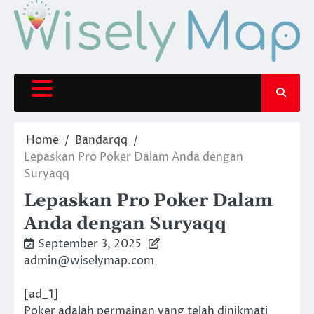
Skip
to
content
Home
Bandarqq
Lepaskan Pro Poker Dalam Anda dengan
Suryaqq
Lepaskan Pro Poker Dalam
Anda dengan Suryaqq
September 3, 2025
admin@wiselymap.com
[ad_1]
Poker adalah permainan yang telah dinikmati