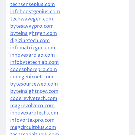
techsenseplus.com
infoboostgenius.com
techwavegen.com
bytesavvypro.com
byteinsightgen.com
digizinetech.com
infomatrixgen.com
innovexarolab.com
infobytetechlab.com
codespherepro.com
codegenixnet.com
bytesourceweb.com
byteinsightnow.com
coderevivetech.com
magrevolveco.com
innovexarotech.com
infovortexpro.com
magcircuitplus.com
techscopeitnow.com