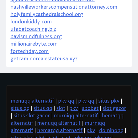
nashvilleworkerscompensationattorney.com
holyfamilycathedralschool.org
londonkiddy.com
ufabetcoaching.biz
davismindfulness.org
millionairebyte.com
fortechday.com
getcaminorealestateusa.xyz
menuqq alternatif
|
pkv qq
|
pkv qq
|
situs pkv
|
situs qq
|
situs qq
|
slot
|
pkv
|
sbobet
|
slot gacor
|
situs slot gacor
|
murniqq alternatif
|
hematqq
alternatif
|
menuqq alternatif
|
murniqq
alternatif
|
hematqq alternatif
|
pkv
|
dominoqq
|
situs pkv
|
slot
|
slot
|
slot
|
pkv qq
|
pkv qq
|