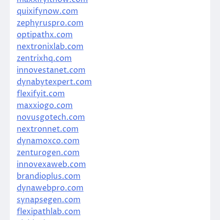
quixifynow.com
zephyruspro.com
optipathx.com
nextronixlab.com
zentrixhq.com
innovestanet.com
dynabytexpert.com
flexifyit.com
maxxiogo.com
novusgotech.com
nextronnet.com
dynamoxco.com
zenturogen.com
innovexaweb.com
brandioplus.com
dynawebpro.com
synapsegen.com
flexipathlab.com