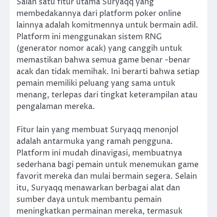
Salah satu fitur utama Suryaqq yang
membedakannya dari platform poker online
lainnya adalah komitmennya untuk bermain adil.
Platform ini menggunakan sistem RNG
(generator nomor acak) yang canggih untuk
memastikan bahwa semua game benar -benar
acak dan tidak memihak. Ini berarti bahwa setiap
pemain memiliki peluang yang sama untuk
menang, terlepas dari tingkat keterampilan atau
pengalaman mereka.
Fitur lain yang membuat Suryaqq menonjol
adalah antarmuka yang ramah pengguna.
Platform ini mudah dinavigasi, membuatnya
sederhana bagi pemain untuk menemukan game
favorit mereka dan mulai bermain segera. Selain
itu, Suryaqq menawarkan berbagai alat dan
sumber daya untuk membantu pemain
meningkatkan permainan mereka, termasuk