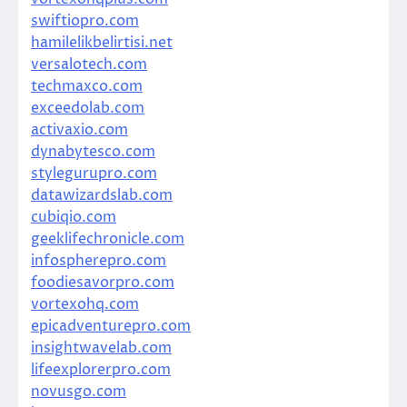
swiftiopro.com
hamilelikbelirtisi.net
versalotech.com
techmaxco.com
exceedolab.com
activaxio.com
dynabytesco.com
stylegurupro.com
datawizardslab.com
cubiqio.com
geeklifechronicle.com
infospherepro.com
foodiesavorpro.com
vortexohq.com
epicadventurepro.com
insightwavelab.com
lifeexplorerpro.com
novusgo.com