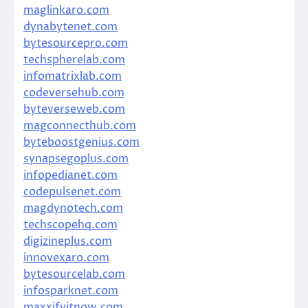
maglinkaro.com
dynabytenet.com
bytesourcepro.com
techspherelab.com
infomatrixlab.com
codeversehub.com
byteverseweb.com
magconnecthub.com
byteboostgenius.com
synapsegoplus.com
infopedianet.com
codepulsenet.com
magdynotech.com
techscopehq.com
digizineplus.com
innovexaro.com
bytesourcelab.com
infosparknet.com
maxxifyitnow.com