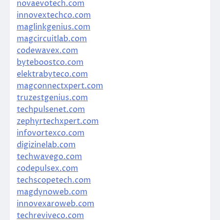
novaevotech.com
innovextechco.com
maglinkgenius.com
magcircuitlab.com
codewavex.com
byteboostco.com
elektrabyteco.com
magconnectxpert.com
truzestgenius.com
techpulsenet.com
zephyrtechxpert.com
infovortexco.com
digizinelab.com
techwavego.com
codepulsex.com
techscopetech.com
magdynoweb.com
innovexaroweb.com
techreviveco.com