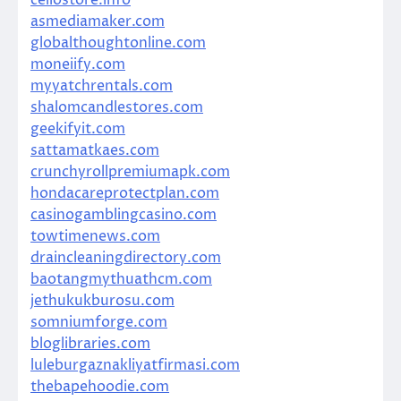
asmediamaker.com
globalthoughtonline.com
moneiify.com
myyatchrentals.com
shalomcandlestores.com
geekifyit.com
sattamatkaes.com
crunchyrollpremiumapk.com
hondacareprotectplan.com
casinogamblingcasino.com
towtimenews.com
draincleaningdirectory.com
baotangmythuathcm.com
jethukukburosu.com
somniumforge.com
bloglibraries.com
luleburgaznakliyatfirmasi.com
thebapehoodie.com