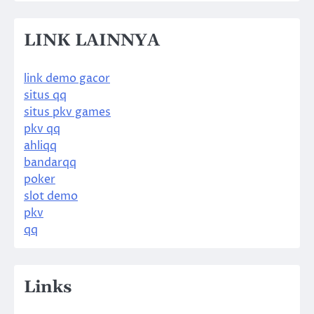
LINK LAINNYA
link demo gacor
situs qq
situs pkv games
pkv qq
ahliqq
bandarqq
poker
slot demo
pkv
qq
Links