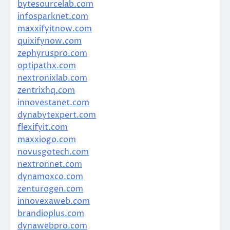
bytesourcelab.com
infosparknet.com
maxxifyitnow.com
quixifynow.com
zephyruspro.com
optipathx.com
nextronixlab.com
zentrixhq.com
innovestanet.com
dynabytexpert.com
flexifyit.com
maxxiogo.com
novusgotech.com
nextronnet.com
dynamoxco.com
zenturogen.com
innovexaweb.com
brandioplus.com
dynawebpro.com