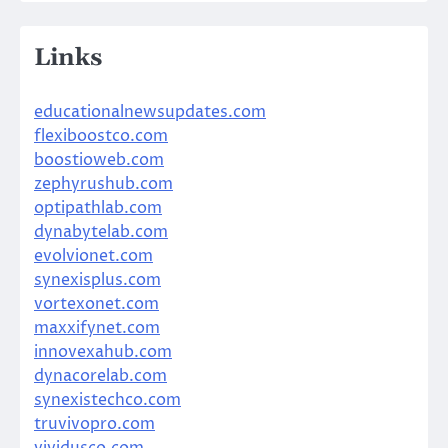
Links
educationalnewsupdates.com
flexiboostco.com
boostioweb.com
zephyrushub.com
optipathlab.com
dynabytelab.com
evolvionet.com
synexisplus.com
vortexonet.com
maxxifynet.com
innovexahub.com
dynacorelab.com
synexistechco.com
truvivopro.com
vividusco.com