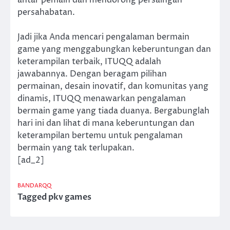
persahabatan.
Jadi jika Anda mencari pengalaman bermain
game yang menggabungkan keberuntungan dan
keterampilan terbaik, ITUQQ adalah
jawabannya. Dengan beragam pilihan
permainan, desain inovatif, dan komunitas yang
dinamis, ITUQQ menawarkan pengalaman
bermain game yang tiada duanya. Bergabunglah
hari ini dan lihat di mana keberuntungan dan
keterampilan bertemu untuk pengalaman
bermain yang tak terlupakan.
[ad_2]
BANDARQQ
Tagged
pkv games