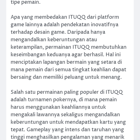
tipe pemain.
Apa yang membedakan ITUQQ dari platform
game lainnya adalah pendekatan inovatifnya
terhadap desain game. Daripada hanya
mengandalkan keberuntungan atau
keterampilan, permainan ITUQQ membutuhkan
keseimbangan keduanya agar berhasil. Hal ini
menciptakan lapangan bermain yang setara di
mana pemain dari semua tingkat keahlian dapat
bersaing dan memiliki peluang untuk menang.
Salah satu permainan paling populer di ITUQQ
adalah turnamen pokernya, di mana pemain
harus menggunakan keahliannya untuk
mengakali lawannya sekaligus mengandalkan
keberuntungan untuk mendapatkan kartu yang
tepat. Gameplay yang intens dan taruhan yang
tinggi menghasilkan pengalaman yang menarik