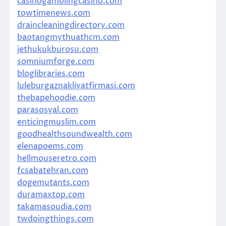
casinogamblingcasino.com
towtimenews.com
draincleaningdirectory.com
baotangmythuathcm.com
jethukukburosu.com
somniumforge.com
bloglibraries.com
luleburgaznakliyatfirmasi.com
thebapehoodie.com
parasosyal.com
enticingmuslim.com
goodhealthsoundwealth.com
elenapoems.com
hellmouseretro.com
fcsabatehran.com
dogemutants.com
duramaxtop.com
takamasoudia.com
twdoingthings.com