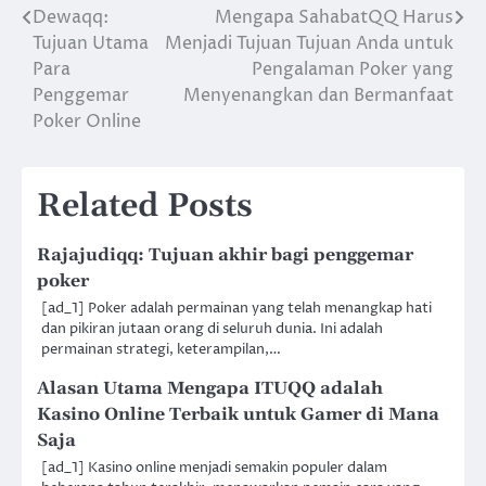
Dewaqq:
Mengapa SahabatQQ Harus
Post
Tujuan Utama
Menjadi Tujuan Tujuan Anda untuk
navigation
Para
Pengalaman Poker yang
Penggemar
Menyenangkan dan Bermanfaat
Poker Online
Related Posts
Rajajudiqq: Tujuan akhir bagi penggemar
poker
[ad_1] Poker adalah permainan yang telah menangkap hati
dan pikiran jutaan orang di seluruh dunia. Ini adalah
permainan strategi, keterampilan,…
Alasan Utama Mengapa ITUQQ adalah
Kasino Online Terbaik untuk Gamer di Mana
Saja
[ad_1] Kasino online menjadi semakin populer dalam