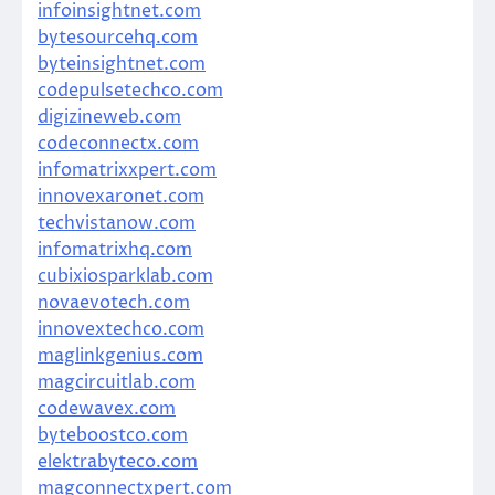
infoinsightnet.com
bytesourcehq.com
byteinsightnet.com
codepulsetechco.com
digizineweb.com
codeconnectx.com
infomatrixxpert.com
innovexaronet.com
techvistanow.com
infomatrixhq.com
cubixiosparklab.com
novaevotech.com
innovextechco.com
maglinkgenius.com
magcircuitlab.com
codewavex.com
byteboostco.com
elektrabyteco.com
magconnectxpert.com