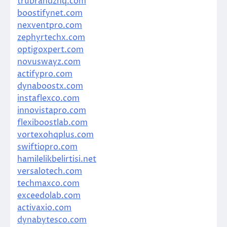
trubrandzhq.com
boostifynet.com
nexventpro.com
zephyrtechx.com
optigoxpert.com
novuswayz.com
actifypro.com
dynaboostx.com
instaflexco.com
innovistapro.com
flexiboostlab.com
vortexohqplus.com
swiftiopro.com
hamilelikbelirtisi.net
versalotech.com
techmaxco.com
exceedolab.com
activaxio.com
dynabytesco.com