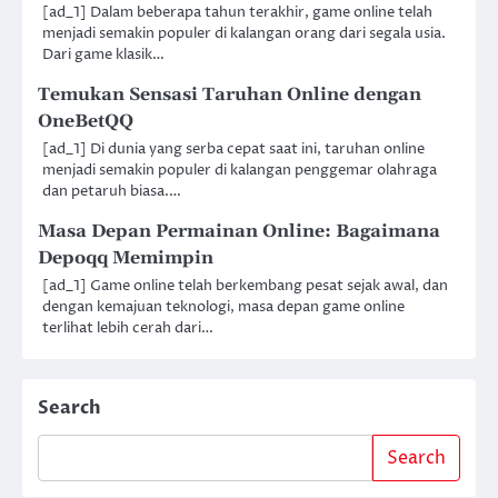
[ad_1] Dalam beberapa tahun terakhir, game online telah
menjadi semakin populer di kalangan orang dari segala usia.
Dari game klasik…
Temukan Sensasi Taruhan Online dengan
OneBetQQ
[ad_1] Di dunia yang serba cepat saat ini, taruhan online
menjadi semakin populer di kalangan penggemar olahraga
dan petaruh biasa.…
Masa Depan Permainan Online: Bagaimana
Depoqq Memimpin
[ad_1] Game online telah berkembang pesat sejak awal, dan
dengan kemajuan teknologi, masa depan game online
terlihat lebih cerah dari…
Search
Search