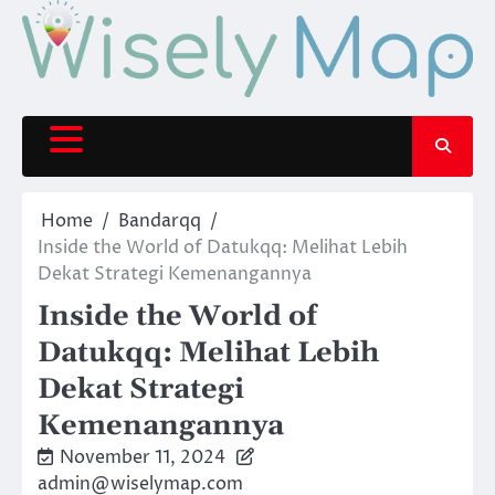
Skip
to
content
Home
Bandarqq
Inside the World of Datukqq: Melihat Lebih
Dekat Strategi Kemenangannya
Inside the World of
Datukqq: Melihat Lebih
Dekat Strategi
Kemenangannya
November 11, 2024
admin@wiselymap.com