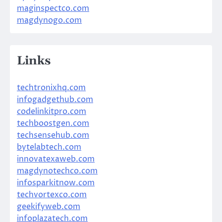
maginspectco.com
magdynogo.com
Links
techtronixhq.com
infogadgethub.com
codelinkitpro.com
techboostgen.com
techsensehub.com
bytelabtech.com
innovatexaweb.com
magdynotechco.com
infosparkitnow.com
techvortexco.com
geekifyweb.com
infoplazatech.com