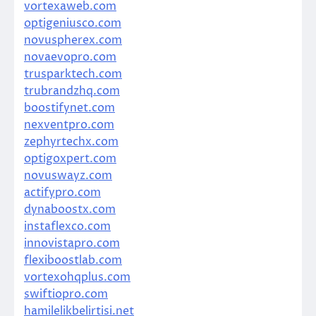
vortexaweb.com
optigeniusco.com
novuspherex.com
novaevopro.com
trusparktech.com
trubrandzhq.com
boostifynet.com
nexventpro.com
zephyrtechx.com
optigoxpert.com
novuswayz.com
actifypro.com
dynaboostx.com
instaflexco.com
innovistapro.com
flexiboostlab.com
vortexohqplus.com
swiftiopro.com
hamilelikbelirtisi.net