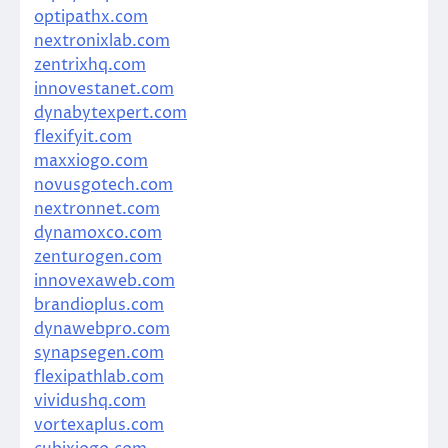
optipathx.com
nextronixlab.com
zentrixhq.com
innovestanet.com
dynabytexpert.com
flexifyit.com
maxxiogo.com
novusgotech.com
nextronnet.com
dynamoxco.com
zenturogen.com
innovexaweb.com
brandioplus.com
dynawebpro.com
synapsegen.com
flexipathlab.com
vividushq.com
vortexaplus.com