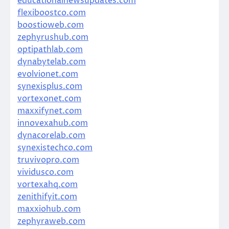
educationalnewsupdates.com
flexiboostco.com
boostioweb.com
zephyrushub.com
optipathlab.com
dynabytelab.com
evolvionet.com
synexisplus.com
vortexonet.com
maxxifynet.com
innovexahub.com
dynacorelab.com
synexistechco.com
truvivopro.com
vividusco.com
vortexahq.com
zenithifyit.com
maxxiohub.com
zephyraweb.com