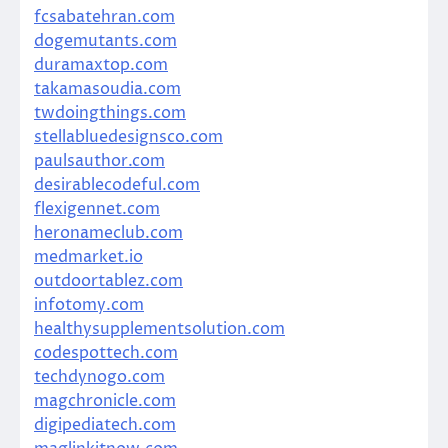
fcsabatehran.com
dogemutants.com
duramaxtop.com
takamasoudia.com
twdoingthings.com
stellabluedesignsco.com
paulsauthor.com
desirablecodeful.com
flexigennet.com
heronameclub.com
medmarket.io
outdoortablez.com
infotomy.com
healthysupplementsolution.com
codespottech.com
techdynogo.com
magchronicle.com
digipediatech.com