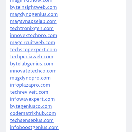
maglinkitnow.com
byteinsightweb.com
magdynogenius.com
magsynapselab.com
techtronixgen.com
innovextechpro.com
magcircuitweb.com
techscopexpert.com
techpediaweb.com
bytelabgenius.com
innovatetechco.com
magdynopro.com
infoplazapro.com
techreviveit.com
infowavexpert.com
bytegeniusco.com
codematrixhub.com
techsenseplus.com
infoboostgenius.com