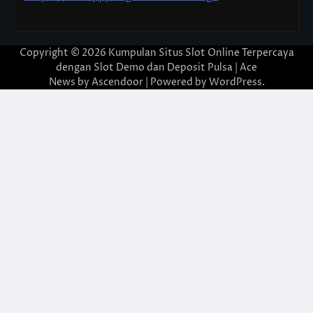
Copyright © 2026
Kumpulan Situs Slot Online Terpercaya
dengan Slot Demo dan Deposit Pulsa
| Ace
News by
Ascendoor
| Powered by
WordPress
.