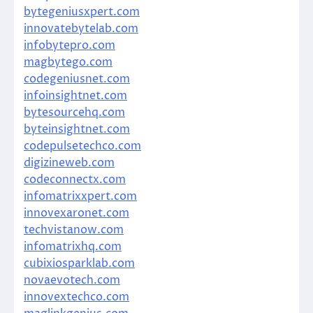
bytegeniusxpert.com
innovatebytelab.com
infobytepro.com
magbytego.com
codegeniusnet.com
infoinsightnet.com
bytesourcehq.com
byteinsightnet.com
codepulsetechco.com
digizineweb.com
codeconnectx.com
infomatrixxpert.com
innovexaronet.com
techvistanow.com
infomatrixhq.com
cubixiosparklab.com
novaevotech.com
innovextechco.com