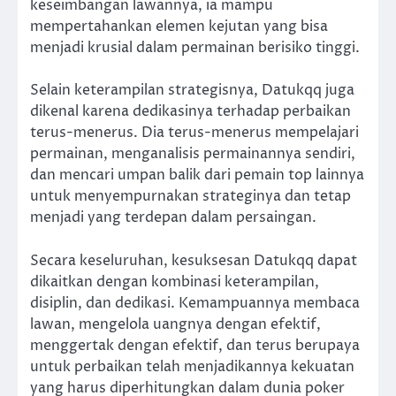
keseimbangan lawannya, ia mampu
mempertahankan elemen kejutan yang bisa
menjadi krusial dalam permainan berisiko tinggi.
Selain keterampilan strategisnya, Datukqq juga
dikenal karena dedikasinya terhadap perbaikan
terus-menerus. Dia terus-menerus mempelajari
permainan, menganalisis permainannya sendiri,
dan mencari umpan balik dari pemain top lainnya
untuk menyempurnakan strateginya dan tetap
menjadi yang terdepan dalam persaingan.
Secara keseluruhan, kesuksesan Datukqq dapat
dikaitkan dengan kombinasi keterampilan,
disiplin, dan dedikasi. Kemampuannya membaca
lawan, mengelola uangnya dengan efektif,
menggertak dengan efektif, dan terus berupaya
untuk perbaikan telah menjadikannya kekuatan
yang harus diperhitungkan dalam dunia poker