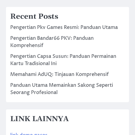
Recent Posts
Pengertian Pkv Games Resmi: Panduan Utama
Pengertian Bandar66 PKV: Panduan
Komprehensif
Pengertian Capsa Susun: Panduan Permainan
Kartu Tradisional Ini
Memahami AdUQ: Tinjauan Komprehensif
Panduan Utama Memainkan Sakong Seperti
Seorang Profesional
LINK LAINNYA