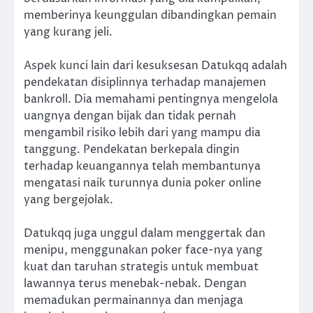
memberinya keunggulan dibandingkan pemain
yang kurang jeli.
Aspek kunci lain dari kesuksesan Datukqq adalah
pendekatan disiplinnya terhadap manajemen
bankroll. Dia memahami pentingnya mengelola
uangnya dengan bijak dan tidak pernah
mengambil risiko lebih dari yang mampu dia
tanggung. Pendekatan berkepala dingin
terhadap keuangannya telah membantunya
mengatasi naik turunnya dunia poker online
yang bergejolak.
Datukqq juga unggul dalam menggertak dan
menipu, menggunakan poker face-nya yang
kuat dan taruhan strategis untuk membuat
lawannya terus menebak-nebak. Dengan
memadukan permainannya dan menjaga