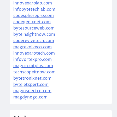
innovexarolab.com
infobytetechlab.com
codespherepro.com
codegenixnet.com
bytesourceweb.com
byteinsightnow.com
coderevivetech.com
magrevolveco.com
innovexarotech.com
infovortexpro.com
magcircuitplus.com
techscopeitnow.com
bytetronixnet.com
bytejetxpert.com
maginspectco.com
magdynogo.com