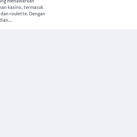
yang menawarkan
nan kasino, termasuk
, dan roulette. Dengan
udian…