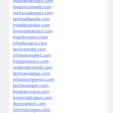
innovextechpro.com
magcircuitweb.com
techscopexpert.com
techpediaweb.com
bytelabgenius.com
innovatetechco.com
magdynopro.com
infoplazapro.com
techreviveit.com
infowavexpert.com
bytegeniusco.com
codematrixhub.com
techsenseplus.com
infoboostgenius.com
techwavegen.com
bytesavvypro.com
byteinsightgen.com
digizinetech.com
infomatrixgen.com