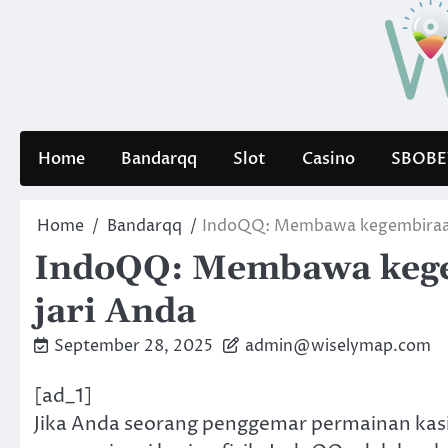
Skip
to
content
Home
Bandarqq
Slot
Casino
SBOBE
Home
Bandarqq
IndoQQ: Membawa kegembiraan 
IndoQQ: Membawa kege
jari Anda
September 28, 2025
admin@wiselymap.com
[ad_1]
Jika Anda seorang penggemar permainan kasi