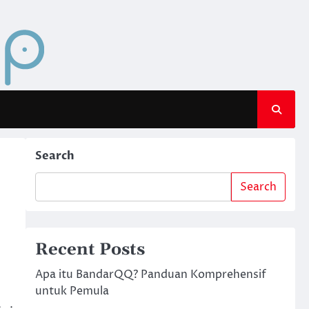
Search
Search
Recent Posts
Apa itu BandarQQ? Panduan Komprehensif
untuk Pemula