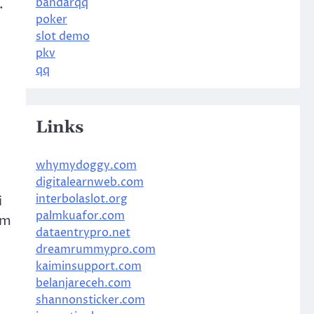
.
bandarqq
poker
slot demo
pkv
qq
Links
whymydoggy.com
digitalearnweb.com
interbolaslot.org
i
palmkuafor.com
rm
dataentrypro.net
dreamrummypro.com
kaiminsupport.com
belanjareceh.com
shannonsticker.com