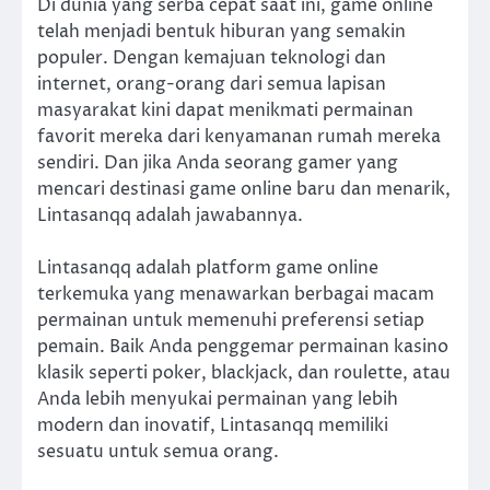
Di dunia yang serba cepat saat ini, game online
telah menjadi bentuk hiburan yang semakin
populer. Dengan kemajuan teknologi dan
internet, orang-orang dari semua lapisan
masyarakat kini dapat menikmati permainan
favorit mereka dari kenyamanan rumah mereka
sendiri. Dan jika Anda seorang gamer yang
mencari destinasi game online baru dan menarik,
Lintasanqq adalah jawabannya.
Lintasanqq adalah platform game online
terkemuka yang menawarkan berbagai macam
permainan untuk memenuhi preferensi setiap
pemain. Baik Anda penggemar permainan kasino
klasik seperti poker, blackjack, dan roulette, atau
Anda lebih menyukai permainan yang lebih
modern dan inovatif, Lintasanqq memiliki
sesuatu untuk semua orang.