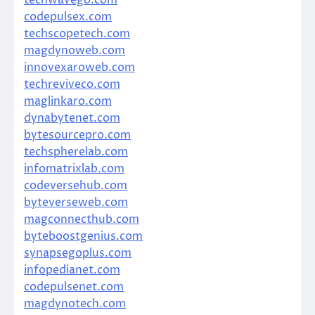
codepulsex.com
techscopetech.com
magdynoweb.com
innovexaroweb.com
techreviveco.com
maglinkaro.com
dynabytenet.com
bytesourcepro.com
techspherelab.com
infomatrixlab.com
codeversehub.com
byteverseweb.com
magconnecthub.com
byteboostgenius.com
synapsegoplus.com
infopedianet.com
codepulsenet.com
magdynotech.com