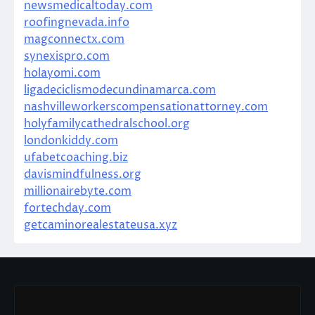
newsmedicaltoday.com
roofingnevada.info
magconnectx.com
synexispro.com
holayomi.com
ligadeciclismodecundinamarca.com
nashvilleworkerscompensationattorney.com
holyfamilycathedralschool.org
londonkiddy.com
ufabetcoaching.biz
davismindfulness.org
millionairebyte.com
fortechday.com
getcaminorealestateusa.xyz