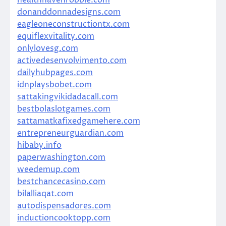
donanddonnadesigns.com
eagleoneconstructiontx.com
equiflexvitality.com
onlylovesg.com
activedesenvolvimento.com
dailyhubpages.com
idnplaysbobet.com
sattakingvikidadacall.com
bestbolaslotgames.com
sattamatkafixedgamehere.com
entrepreneurguardian.com
hibaby.info
paperwashington.com
weedemup.com
bestchancecasino.com
bilalliaqat.com
autodispensadores.com
inductioncooktopp.com