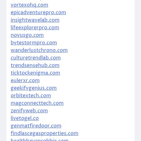
vortexohq.com
epicadventurepro.com
insightwavelab.com
lifeexplorerpro.com
novusgo.com
bytestormpro.com
wanderlustchrono.com
culturetrendlab.com
trendsensehub.com
ticktockenigma.com
eulerxr.com
geekifygenius.com
orbitextech.com
magconnecttech.com
zenifyweb.com
livetogel.co
genmatfiredoor.com
findlascegasproperties.com
healthhavenrobbie.com