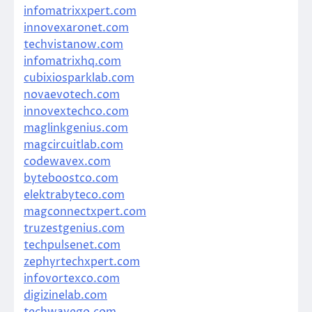
infomatrixxpert.com
innovexaronet.com
techvistanow.com
infomatrixhq.com
cubixiosparklab.com
novaevotech.com
innovextechco.com
maglinkgenius.com
magcircuitlab.com
codewavex.com
byteboostco.com
elektrabyteco.com
magconnectxpert.com
truzestgenius.com
techpulsenet.com
zephyrtechxpert.com
infovortexco.com
digizinelab.com
techwavego.com