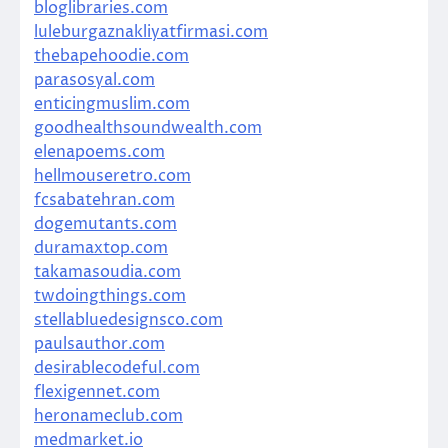
bloglibraries.com
luleburgaznakliyatfirmasi.com
thebapehoodie.com
parasosyal.com
enticingmuslim.com
goodhealthsoundwealth.com
elenapoems.com
hellmouseretro.com
fcsabatehran.com
dogemutants.com
duramaxtop.com
takamasoudia.com
twdoingthings.com
stellabluedesignsco.com
paulsauthor.com
desirablecodeful.com
flexigennet.com
heronameclub.com
medmarket.io