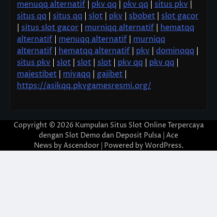
menuqq alternatif
|
pkv qq
|
pkv qq
|
situs pkv
|
situs qq
|
situs qq
|
slot
|
pkv
|
sbobet
|
slot gacor
|
situs slot gacor
|
murniqq alternatif
|
hematqq
alternatif
|
menuqq alternatif
|
murniqq
alternatif
|
hematqq alternatif
|
pkv
|
dominoqq
|
situs pkv
|
slot
|
slot
|
slot
|
pkv qq
|
pkv qq
|
majestibet
|
miyaqq
|
gajibet
|
https://asikqq.pkvgamesresmi.org/
Copyright © 2026
Kumpulan Situs Slot Online Terpercaya
dengan Slot Demo dan Deposit Pulsa
| Ace
News by
Ascendoor
| Powered by
WordPress
.