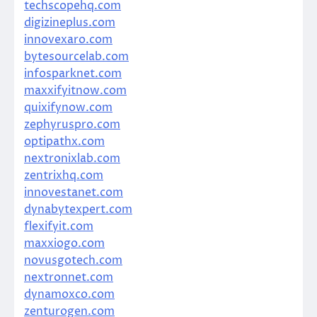
techscopehq.com
digizineplus.com
innovexaro.com
bytesourcelab.com
infosparknet.com
maxxifyitnow.com
quixifynow.com
zephyruspro.com
optipathx.com
nextronixlab.com
zentrixhq.com
innovestanet.com
dynabytexpert.com
flexifyit.com
maxxiogo.com
novusgotech.com
nextronnet.com
dynamoxco.com
zenturogen.com