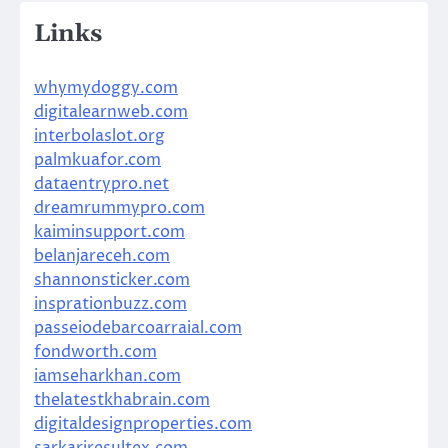
Links
whymydoggy.com
digitalearnweb.com
interbolaslot.org
palmkuafor.com
dataentrypro.net
dreamrummypro.com
kaiminsupport.com
belanjareceh.com
shannonsticker.com
insprationbuzz.com
passeiodebarcoarraial.com
fondworth.com
iamseharkhan.com
thelatestkhabrain.com
digitaldesignproperties.com
sarkariresultex.com