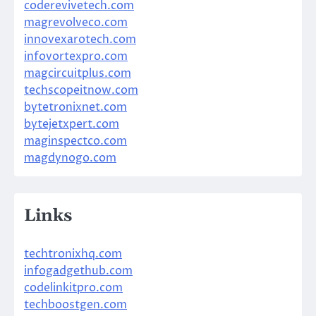
coderevivetech.com
magrevolveco.com
innovexarotech.com
infovortexpro.com
magcircuitplus.com
techscopeitnow.com
bytetronixnet.com
bytejetxpert.com
maginspectco.com
magdynogo.com
Links
techtronixhq.com
infogadgethub.com
codelinkitpro.com
techboostgen.com