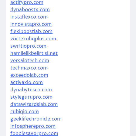
actifypro.com
dynaboostx.com
instaflexco.com
innovistapro.com
flexiboostlab.com
vortexohqplus.com
swiftiopro.com
hamilelikbelirtisi.net
versalotech.com
techmaxco.com
exceedolab.com
activaxio.com
dynabytesco.com
stylegurupro.com
datawizardslab.com
cubiqio.com
geeklifechronicle.com
infospherepro.com
foodiesavorpro.com