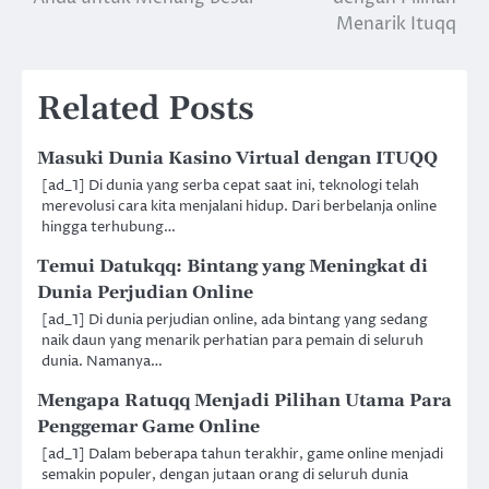
Menarik Ituqq
Related Posts
Masuki Dunia Kasino Virtual dengan ITUQQ
[ad_1] Di dunia yang serba cepat saat ini, teknologi telah
merevolusi cara kita menjalani hidup. Dari berbelanja online
hingga terhubung…
Temui Datukqq: Bintang yang Meningkat di
Dunia Perjudian Online
[ad_1] Di dunia perjudian online, ada bintang yang sedang
naik daun yang menarik perhatian para pemain di seluruh
dunia. Namanya…
Mengapa Ratuqq Menjadi Pilihan Utama Para
Penggemar Game Online
[ad_1] Dalam beberapa tahun terakhir, game online menjadi
semakin populer, dengan jutaan orang di seluruh dunia