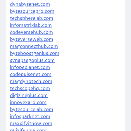
dynabytenet.com
bytesourcepro.com
techspherelab.com
infomatrixlab.com
codeversehub.com
byteverseweb.com
magconnecthub.com
byteboostgenius.com
synapsegoplus.com
infopedianet.com
codepulsenet.com
magdynotech.com
techscopehq.com
digizineplus.com
innovexaro.com
bytesourcelab.com
infosparknet.com
maxxifyitnow.com
quixifynow.com