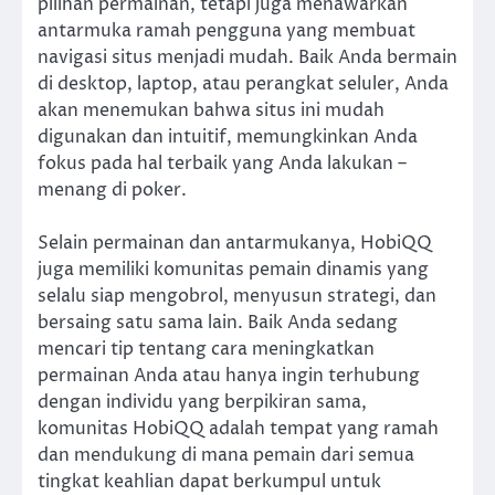
pilihan permainan, tetapi juga menawarkan
antarmuka ramah pengguna yang membuat
navigasi situs menjadi mudah. Baik Anda bermain
di desktop, laptop, atau perangkat seluler, Anda
akan menemukan bahwa situs ini mudah
digunakan dan intuitif, memungkinkan Anda
fokus pada hal terbaik yang Anda lakukan –
menang di poker.
Selain permainan dan antarmukanya, HobiQQ
juga memiliki komunitas pemain dinamis yang
selalu siap mengobrol, menyusun strategi, dan
bersaing satu sama lain. Baik Anda sedang
mencari tip tentang cara meningkatkan
permainan Anda atau hanya ingin terhubung
dengan individu yang berpikiran sama,
komunitas HobiQQ adalah tempat yang ramah
dan mendukung di mana pemain dari semua
tingkat keahlian dapat berkumpul untuk