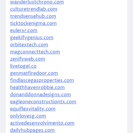
wanderlustchrono.com
culturetrendlab.com
trendsensehub.com
ticktockenigma.com
eulerxr.com
geekifygenius.com
orbitextech.com
magconnecttech.com
zenifyweb.com
livetogel.co
genmatfiredoor.com
findlascegasproperties.com
healthhavenrobbie.com
donanddonnadesigns.com
eagleoneconstructiontx.com
equiflexvitality.com
onlylovesg.com
activedesenvolvimento.com
dailyhubpages.com