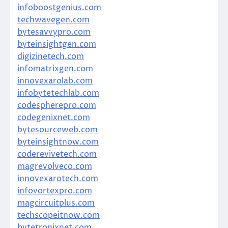
infoboostgenius.com
techwavegen.com
bytesavvypro.com
byteinsightgen.com
digizinetech.com
infomatrixgen.com
innovexarolab.com
infobytetechlab.com
codespherepro.com
codegenixnet.com
bytesourceweb.com
byteinsightnow.com
coderevivetech.com
magrevolveco.com
innovexarotech.com
infovortexpro.com
magcircuitplus.com
techscopeitnow.com
bytetronixnet.com