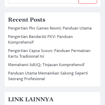
Recent Posts
Pengertian Pkv Games Resmi: Panduan Utama
Pengertian Bandar66 PKV: Panduan
Komprehensif
Pengertian Capsa Susun: Panduan Permainan
Kartu Tradisional Ini
Memahami AdUQ: Tinjauan Komprehensif
Panduan Utama Memainkan Sakong Seperti
Seorang Profesional
LINK LAINNYA