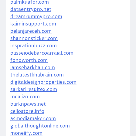
palmkuafor.com
dataentrypro.net
dreamrummypro.com
kaiminsupport.com
belanjareceh.com
shannonsticker.com
insprationbuzz.com
passeiodebarcoarraial.com
fondworth.com
iamseharkhan.com
thelatestkhabrain.com
digitaldesignproperties.com
sarkariresultex.com
mealizo.com
barknpaws.net
cellostore.info
asmediamaker.com
globalthoughtonline.com
moneiify.com