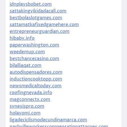
idnplaysbobet.com
sattakingvikidadacall.com
bestbolaslotgames.com
sattamatkafixedgamehere.com
entrepreneurguardian.com
hibaby.info
paperwashington.com
weedemup.com
bestchancecasino.com
bilalliaqat.com
autodispensadores.com
inductioncooktopp.com
newsmedicaltoday.com
roofingnevada.info
magconnectx.com
synexispro.com
holayomi.com
ligadeciclismodecundinamarca.com
nashvilleworkerscompensationattorney.com