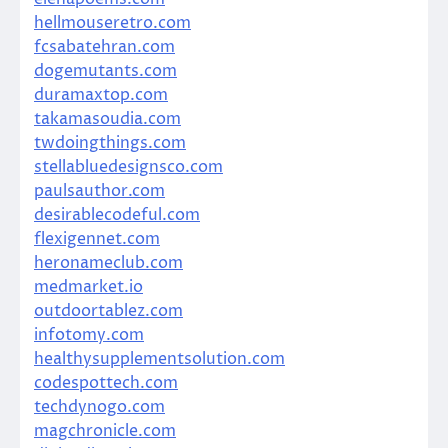
hellmouseretro.com
fcsabatehran.com
dogemutants.com
duramaxtop.com
takamasoudia.com
twdoingthings.com
stellabluedesignsco.com
paulsauthor.com
desirablecodeful.com
flexigennet.com
heronameclub.com
medmarket.io
outdoortablez.com
infotomy.com
healthysupplementsolution.com
codespottech.com
techdynogo.com
magchronicle.com