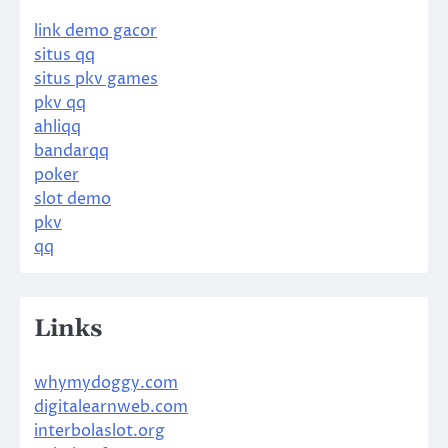
link demo gacor
situs qq
situs pkv games
pkv qq
ahliqq
bandarqq
poker
slot demo
pkv
qq
Links
whymydoggy.com
digitalearnweb.com
interbolaslot.org