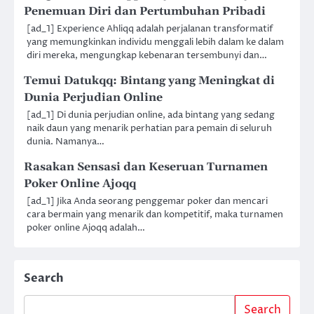
Penemuan Diri dan Pertumbuhan Pribadi
[ad_1] Experience Ahliqq adalah perjalanan transformatif
yang memungkinkan individu menggali lebih dalam ke dalam
diri mereka, mengungkap kebenaran tersembunyi dan…
Temui Datukqq: Bintang yang Meningkat di
Dunia Perjudian Online
[ad_1] Di dunia perjudian online, ada bintang yang sedang
naik daun yang menarik perhatian para pemain di seluruh
dunia. Namanya…
Rasakan Sensasi dan Keseruan Turnamen
Poker Online Ajoqq
[ad_1] Jika Anda seorang penggemar poker dan mencari
cara bermain yang menarik dan kompetitif, maka turnamen
poker online Ajoqq adalah…
Search
Search