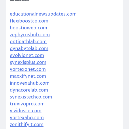
educationalnewsupdates.com
flexiboostco.com
boostioweb.com
zephyrushub.com
optipathlab.com
dynabytelab.com
evolvionet.com
synexisplus.com
vortexonet.com
maxxifynet.com
innovexahub.com
dynacorelab.com
synexistechco.com
truvivopro.com
vividusco.com
vortexahq.com
zenithifyit.com