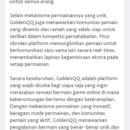
untuk semua orang.
Selain mekanisme permainannya yang unik,
GoldenQQ juga menawarkan komunitas pemain
yang dinamis dan ramah yang selalu siap untuk
terlibat dalam kompetisi persahabatan. Fitur
obrolan platform memungkinkan pemain untuk
berkomunikasi satu sama lain secara real-time,
menambahkan lapisan kegembiraan ekstra pada
setiap permainan.
Secara keseluruhan, GoldenQQ adalah platform
yang wajib dicoba bagi siapa saja yang ingin
merasakan sensasi bermain game online di mana
keberuntungan bertemu dengan keterampilan.
Dengan mekanisme permainan yang inovatif,
beragam mode permainan, dan komunitas
pemain yang aktif, GoldenQQ menawarkan
pengalaman bermain yang benar-benar unik dan