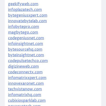
geekifyweb.com
infoplazatech.com
bytegeniusxpert.com
innovatebytelab.com
infobytepro.com
magbytego.com
codegeniusnet.com
infoinsightnet.com
bytesourcehq.com
byteinsightnet.com
codepulsetechco.com
digizineweb.com
codeconnectx.com
infomatrixxpert.com
innovexaronet.com
techvistanow.com
infomatrixhq.com
cubixiosparklab.com