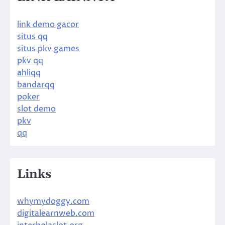
link demo gacor
situs qq
situs pkv games
pkv qq
ahliqq
bandarqq
poker
slot demo
pkv
qq
Links
whymydoggy.com
digitalearnweb.com