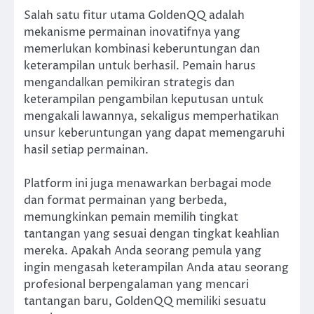
Salah satu fitur utama GoldenQQ adalah
mekanisme permainan inovatifnya yang
memerlukan kombinasi keberuntungan dan
keterampilan untuk berhasil. Pemain harus
mengandalkan pemikiran strategis dan
keterampilan pengambilan keputusan untuk
mengakali lawannya, sekaligus memperhatikan
unsur keberuntungan yang dapat memengaruhi
hasil setiap permainan.
Platform ini juga menawarkan berbagai mode
dan format permainan yang berbeda,
memungkinkan pemain memilih tingkat
tantangan yang sesuai dengan tingkat keahlian
mereka. Apakah Anda seorang pemula yang
ingin mengasah keterampilan Anda atau seorang
profesional berpengalaman yang mencari
tantangan baru, GoldenQQ memiliki sesuatu