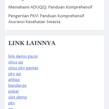
Memahami ADUQQ: Panduan Komprehensif
Pengertian PKV: Panduan Komprehensif
Asuransi Kesehatan Swasta
LINK LAINNYA
link demo gacor
situs qq
situs pkv games
pkv qq
ahliqq
bandarqq
poker
slot demo
pkv
qq