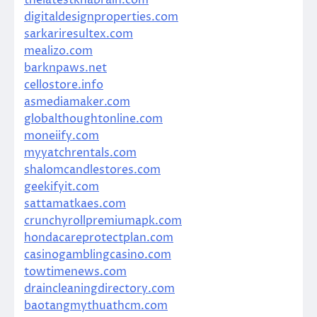
digitaldesignproperties.com
sarkariresultex.com
mealizo.com
barknpaws.net
cellostore.info
asmediamaker.com
globalthoughtonline.com
moneiify.com
myyatchrentals.com
shalomcandlestores.com
geekifyit.com
sattamatkaes.com
crunchyrollpremiumapk.com
hondacareprotectplan.com
casinogamblingcasino.com
towtimenews.com
draincleaningdirectory.com
baotangmythuathcm.com