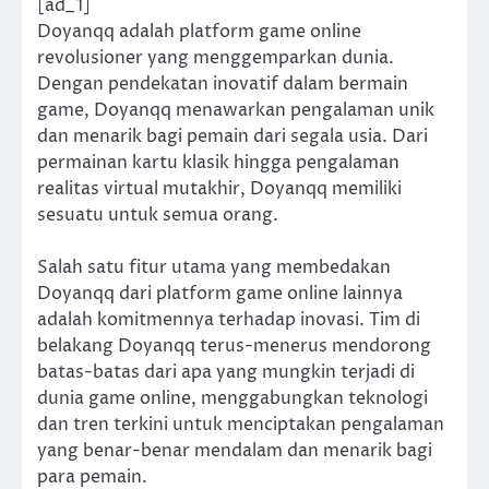
[ad_1]
Doyanqq adalah platform game online
revolusioner yang menggemparkan dunia.
Dengan pendekatan inovatif dalam bermain
game, Doyanqq menawarkan pengalaman unik
dan menarik bagi pemain dari segala usia. Dari
permainan kartu klasik hingga pengalaman
realitas virtual mutakhir, Doyanqq memiliki
sesuatu untuk semua orang.
Salah satu fitur utama yang membedakan
Doyanqq dari platform game online lainnya
adalah komitmennya terhadap inovasi. Tim di
belakang Doyanqq terus-menerus mendorong
batas-batas dari apa yang mungkin terjadi di
dunia game online, menggabungkan teknologi
dan tren terkini untuk menciptakan pengalaman
yang benar-benar mendalam dan menarik bagi
para pemain.