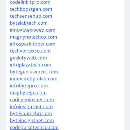
codelinkitpro.com
techboostgen.com
techsensehub.com
bytelabtech.com
innovatexaweb.com
magdynotechco.com
infosparkitnow.com
techvortexco.com
geekifyweb.com
infoplazatech.com
bytegeniusxpert.com
innovatebytelab.com
infobytepro.com
magbytego.com
codegeniusnet.com
infoinsightnet.com
bytesourcehq.com
byteinsightnet.com
codepulsetechco.com