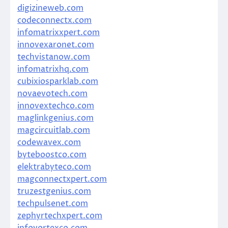
digizineweb.com
codeconnectx.com
infomatrixxpert.com
innovexaronet.com
techvistanow.com
infomatrixhq.com
cubixiosparklab.com
novaevotech.com
innovextechco.com
maglinkgenius.com
magcircuitlab.com
codewavex.com
byteboostco.com
elektrabyteco.com
magconnectxpert.com
truzestgenius.com
techpulsenet.com
zephyrtechxpert.com
infovortexco.com