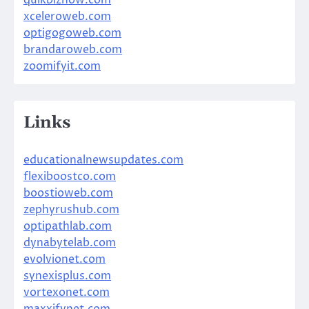
xceleroweb.com
optigogoweb.com
brandaroweb.com
zoomifyit.com
Links
educationalnewsupdates.com
flexiboostco.com
boostioweb.com
zephyrushub.com
optipathlab.com
dynabytelab.com
evolvionet.com
synexisplus.com
vortexonet.com
maxxifynet.com