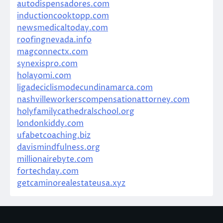
autodispensadores.com
inductioncooktopp.com
newsmedicaltoday.com
roofingnevada.info
magconnectx.com
synexispro.com
holayomi.com
ligadeciclismodecundinamarca.com
nashvilleworkerscompensationattorney.com
holyfamilycathedralschool.org
londonkiddy.com
ufabetcoaching.biz
davismindfulness.org
millionairebyte.com
fortechday.com
getcaminorealestateusa.xyz