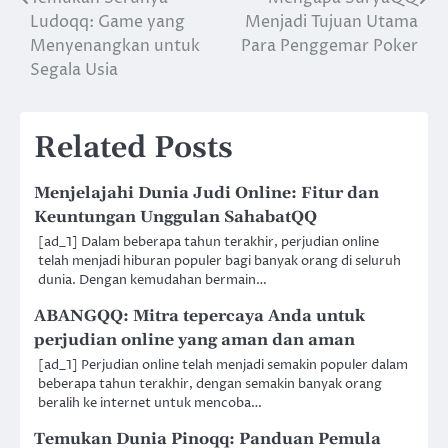
Post
Ludoqq: Game yang
Menjadi Tujuan Utama
navigation
Menyenangkan untuk
Para Penggemar Poker
Segala Usia
Related Posts
Menjelajahi Dunia Judi Online: Fitur dan
Keuntungan Unggulan SahabatQQ
[ad_1] Dalam beberapa tahun terakhir, perjudian online
telah menjadi hiburan populer bagi banyak orang di seluruh
dunia. Dengan kemudahan bermain…
ABANGQQ: Mitra tepercaya Anda untuk
perjudian online yang aman dan aman
[ad_1] Perjudian online telah menjadi semakin populer dalam
beberapa tahun terakhir, dengan semakin banyak orang
beralih ke internet untuk mencoba…
Temukan Dunia Pinoqq: Panduan Pemula