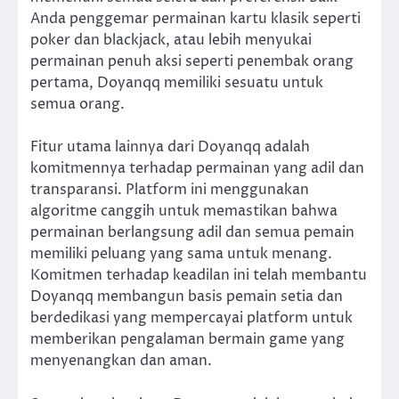
Anda penggemar permainan kartu klasik seperti
poker dan blackjack, atau lebih menyukai
permainan penuh aksi seperti penembak orang
pertama, Doyanqq memiliki sesuatu untuk
semua orang.
Fitur utama lainnya dari Doyanqq adalah
komitmennya terhadap permainan yang adil dan
transparansi. Platform ini menggunakan
algoritme canggih untuk memastikan bahwa
permainan berlangsung adil dan semua pemain
memiliki peluang yang sama untuk menang.
Komitmen terhadap keadilan ini telah membantu
Doyanqq membangun basis pemain setia dan
berdedikasi yang mempercayai platform untuk
memberikan pengalaman bermain game yang
menyenangkan dan aman.