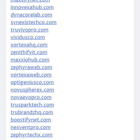
innovexahub.com
dynacorelab.com
synexistechco.com
truvivopro.com
vividusco.com
vortexahq.com
zenithifyit.com
maxxiohub.com
zephyraweb.com
vortexaweb.com
optigeniusco.com
novuspherex.com
novaevopro.com
trusparktech.com
trubrandzhq.com
boostifynet.com
nexventpro.com
zephyrtechx.com