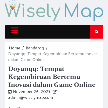
Skip
to
content
Home
Bandarqq
Doyanqq: Tempat Kegembiraan Bertemu Inovasi
dalam Game Online
Doyanqq: Tempat
Kegembiraan Bertemu
Inovasi dalam Game Online
November 26, 2025
admin@wiselymap.com