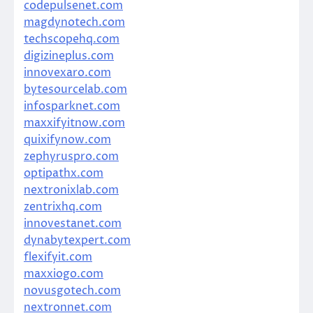
codepulsenet.com
magdynotech.com
techscopehq.com
digizineplus.com
innovexaro.com
bytesourcelab.com
infosparknet.com
maxxifyitnow.com
quixifynow.com
zephyruspro.com
optipathx.com
nextronixlab.com
zentrixhq.com
innovestanet.com
dynabytexpert.com
flexifyit.com
maxxiogo.com
novusgotech.com
nextronnet.com