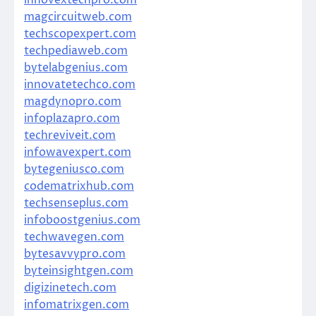
magcircuitweb.com
techscopexpert.com
techpediaweb.com
bytelabgenius.com
innovatetechco.com
magdynopro.com
infoplazapro.com
techreviveit.com
infowavexpert.com
bytegeniusco.com
codematrixhub.com
techsenseplus.com
infoboostgenius.com
techwavegen.com
bytesavvypro.com
byteinsightgen.com
digizinetech.com
infomatrixgen.com