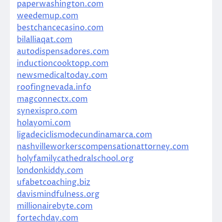
paperwashington.com
weedemup.com
bestchancecasino.com
bilalliaqat.com
autodispensadores.com
inductioncooktopp.com
newsmedicaltoday.com
roofingnevada.info
magconnectx.com
synexispro.com
holayomi.com
ligadeciclismodecundinamarca.com
nashvilleworkerscompensationattorney.com
holyfamilycathedralschool.org
londonkiddy.com
ufabetcoaching.biz
davismindfulness.org
millionairebyte.com
fortechday.com