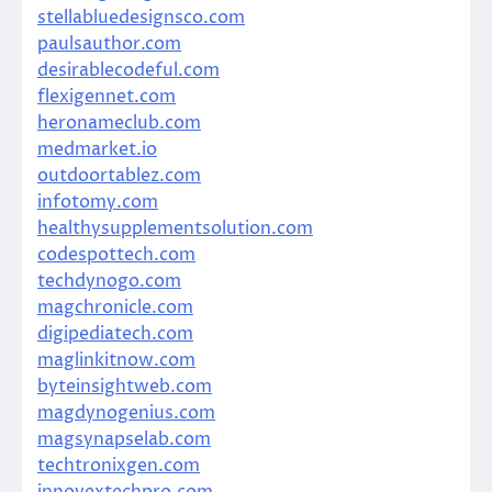
stellabluedesignsco.com
paulsauthor.com
desirablecodeful.com
flexigennet.com
heronameclub.com
medmarket.io
outdoortablez.com
infotomy.com
healthysupplementsolution.com
codespottech.com
techdynogo.com
magchronicle.com
digipediatech.com
maglinkitnow.com
byteinsightweb.com
magdynogenius.com
magsynapselab.com
techtronixgen.com
innovextechpro.com