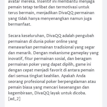
avatar mereka. Insentif ini membantu menjaga
pemain tetap terlibat dan termotivasi untuk
terus bermain, menjadikan DivaQQ permainan
yang tidak hanya menyenangkan namun juga
bermanfaat.
Secara keseluruhan, DivaQQ adalah pengubah
permainan di dunia poker online yang
menawarkan permainan tradisional yang segar
dan menarik. Dengan mekanisme gameplay yang
inovatif, fitur permainan sosial, dan beragam
permainan poker yang dapat dipilih, game ini
dengan cepat menjadi favorit di antara pemain
dari semua tingkat keahlian. Apakah Anda
seorang profesional poker berpengalaman atau
pemain biasa yang mencari kesenangan dan
kegembiraan, DivaQQ layak untuk dicoba.
[ad_2]