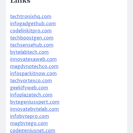
Links
techtronixhq.com
infogadgethub.com
codelinkitpro.com
techboostgen.com
techsensehub.com
bytelabtech.com
innovatexaweb.com
magdynotechco.com
infosparkitnow.com
techvortexco.com
geekifyweb.com
infoplazatech.com
bytegeniusxpert.com
innovatebytelab.com
infobytepro.com
magbytego.com
codegeniusnet.com