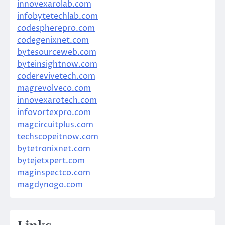
innovexarolab.com
infobytetechlab.com
codespherepro.com
codegenixnet.com
bytesourceweb.com
byteinsightnow.com
coderevivetech.com
magrevolveco.com
innovexarotech.com
infovortexpro.com
magcircuitplus.com
techscopeitnow.com
bytetronixnet.com
bytejetxpert.com
maginspectco.com
magdynogo.com