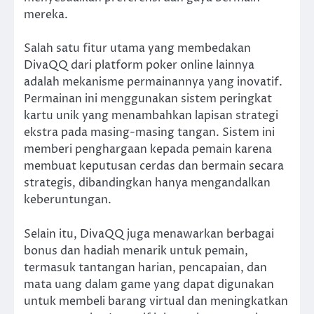
mereka.
Salah satu fitur utama yang membedakan
DivaQQ dari platform poker online lainnya
adalah mekanisme permainannya yang inovatif.
Permainan ini menggunakan sistem peringkat
kartu unik yang menambahkan lapisan strategi
ekstra pada masing-masing tangan. Sistem ini
memberi penghargaan kepada pemain karena
membuat keputusan cerdas dan bermain secara
strategis, dibandingkan hanya mengandalkan
keberuntungan.
Selain itu, DivaQQ juga menawarkan berbagai
bonus dan hadiah menarik untuk pemain,
termasuk tantangan harian, pencapaian, dan
mata uang dalam game yang dapat digunakan
untuk membeli barang virtual dan meningkatkan