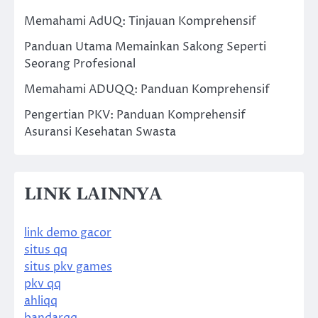
Memahami AdUQ: Tinjauan Komprehensif
Panduan Utama Memainkan Sakong Seperti
Seorang Profesional
Memahami ADUQQ: Panduan Komprehensif
Pengertian PKV: Panduan Komprehensif
Asuransi Kesehatan Swasta
LINK LAINNYA
link demo gacor
situs qq
situs pkv games
pkv qq
ahliqq
bandarqq