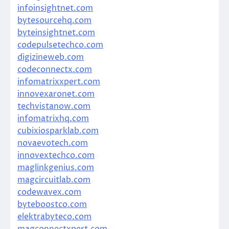
infoinsightnet.com
bytesourcehq.com
byteinsightnet.com
codepulsetechco.com
digizineweb.com
codeconnectx.com
infomatrixxpert.com
innovexaronet.com
techvistanow.com
infomatrixhq.com
cubixiosparklab.com
novaevotech.com
innovextechco.com
maglinkgenius.com
magcircuitlab.com
codewavex.com
byteboostco.com
elektrabyteco.com
magconnectxpert.com