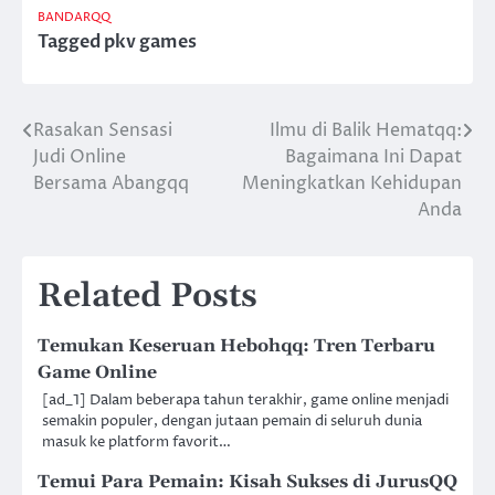
BANDARQQ
Tagged
pkv games
Rasakan Sensasi
Ilmu di Balik Hematqq:
Post
Judi Online
Bagaimana Ini Dapat
navigation
Bersama Abangqq
Meningkatkan Kehidupan
Anda
Related Posts
Temukan Keseruan Hebohqq: Tren Terbaru
Game Online
[ad_1] Dalam beberapa tahun terakhir, game online menjadi
semakin populer, dengan jutaan pemain di seluruh dunia
masuk ke platform favorit…
Temui Para Pemain: Kisah Sukses di JurusQQ