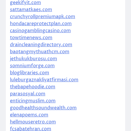
geekifyit.com
sattamatkaes.com
crunchyrollpremiumapk.com
hondacareprotectplan.com
casinogamblingcasino.com
towtimenews.com
draincleaningdirectory.com
baotangmythuathcm.com
jethukukburosu.com
somniumforge.com
bloglibraries.com
luleburgaznakliyatfirmasi.com
thebapehoodie.com
parasosyal.com
enticingmuslim.com
goodhealthsoundwealth.com
elenapoems.com
hellmouseretro.com
fcsabatehran.com