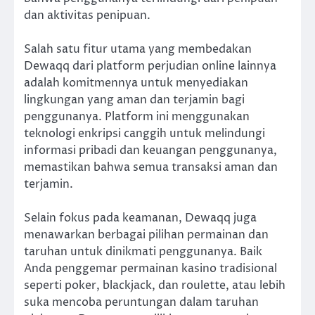
dan aktivitas penipuan.
Salah satu fitur utama yang membedakan
Dewaqq dari platform perjudian online lainnya
adalah komitmennya untuk menyediakan
lingkungan yang aman dan terjamin bagi
penggunanya. Platform ini menggunakan
teknologi enkripsi canggih untuk melindungi
informasi pribadi dan keuangan penggunanya,
memastikan bahwa semua transaksi aman dan
terjamin.
Selain fokus pada keamanan, Dewaqq juga
menawarkan berbagai pilihan permainan dan
taruhan untuk dinikmati penggunanya. Baik
Anda penggemar permainan kasino tradisional
seperti poker, blackjack, dan roulette, atau lebih
suka mencoba peruntungan dalam taruhan