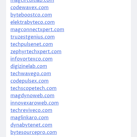
magcircuitlab.com
codewavex.com
byteboostco.com
elektrabyteco.com
magconnectxpert.com
truzestgenius.com
techpulsenet.com
zephyrtechxpert.com
infovortexco.com
digizinelab.com
techwavego.com
codepulsex.com
techscopetech.com
magdynoweb.com
innovexaroweb.com
techreviveco.com
maglinkaro.com
dynabytenet.com
bytesourcepro.com