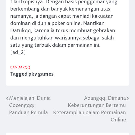
filantropisnya. Dengan basis penggemar yang
berkembang dan banyak kemenangan atas
namanya, ia dengan cepat menjadi kekuatan
dominan di dunia poker online. Nantikan
Datukqq, karena ia terus membuat gebrakan
dan mengukuhkan warisannya sebagai salah
satu yang terbaik dalam permainan ini.
[ad_2]
BANDARQQ
Tagged
pkv games
Menjelajahi Dunia
Abangqq: Dimana
Post
Gocengqq:
Keberuntungan Bertemu
navigation
Panduan Pemula
Keterampilan dalam Permainan
Online