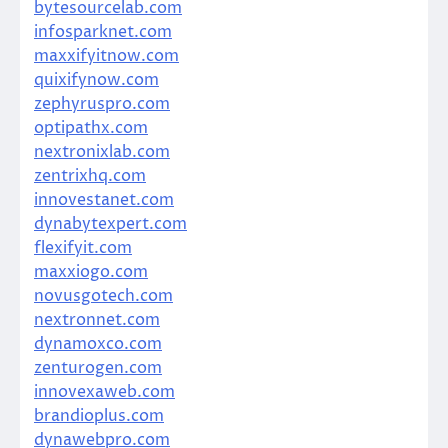
bytesourcelab.com
infosparknet.com
maxxifyitnow.com
quixifynow.com
zephyruspro.com
optipathx.com
nextronixlab.com
zentrixhq.com
innovestanet.com
dynabytexpert.com
flexifyit.com
maxxiogo.com
novusgotech.com
nextronnet.com
dynamoxco.com
zenturogen.com
innovexaweb.com
brandioplus.com
dynawebpro.com