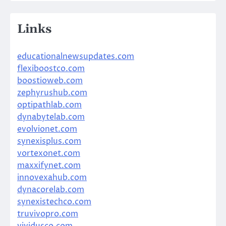
Links
educationalnewsupdates.com
flexiboostco.com
boostioweb.com
zephyrushub.com
optipathlab.com
dynabytelab.com
evolvionet.com
synexisplus.com
vortexonet.com
maxxifynet.com
innovexahub.com
dynacorelab.com
synexistechco.com
truvivopro.com
vividusco.com