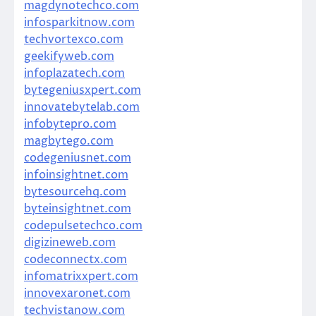
magdynotechco.com
infosparkitnow.com
techvortexco.com
geekifyweb.com
infoplazatech.com
bytegeniusxpert.com
innovatebytelab.com
infobytepro.com
magbytego.com
codegeniusnet.com
infoinsightnet.com
bytesourcehq.com
byteinsightnet.com
codepulsetechco.com
digizineweb.com
codeconnectx.com
infomatrixxpert.com
innovexaronet.com
techvistanow.com