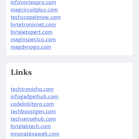
infovortexpro.com
magcircuitplus.com
techscopeitnow.com
bytetronixnet.com
bytejetxpert.com
maginspectco.com
magdynogo.com
Links
techtronixhq.com
infogadgethub.com
codelinkitpro.com
techboostgen.com
techsensehub.com
bytelabtech.com
innovatexaweb.com