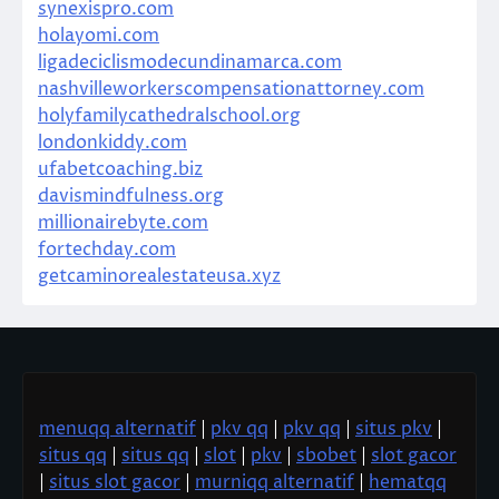
synexispro.com
holayomi.com
ligadeciclismodecundinamarca.com
nashvilleworkerscompensationattorney.com
holyfamilycathedralschool.org
londonkiddy.com
ufabetcoaching.biz
davismindfulness.org
millionairebyte.com
fortechday.com
getcaminorealestateusa.xyz
menuqq alternatif
|
pkv qq
|
pkv qq
|
situs pkv
|
situs qq
|
situs qq
|
slot
|
pkv
|
sbobet
|
slot gacor
|
situs slot gacor
|
murniqq alternatif
|
hematqq