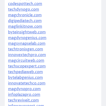
codespottech.com
techdynogo.com
magchronicle.com
digipediatech.com
maglinkitnow.com
byteinsightweb.com
magdynogenius.com
magsynapselab.com
techtronixgen.com
innovextechpro.com
magcircuitweb.com
techscopexpert.com
techpediaweb.com
bytelabgenius.com
innovatetechco.com
magdynopro.com
infoplazapro.com
techreviveit.com
infowavexpert.com