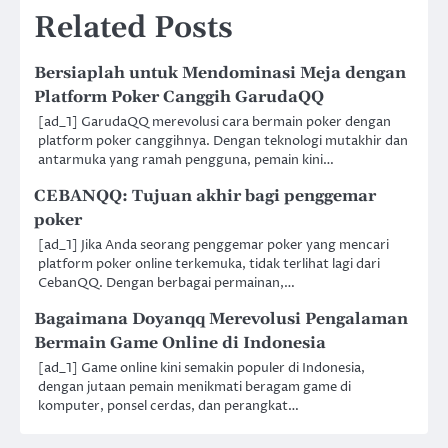
Related Posts
Bersiaplah untuk Mendominasi Meja dengan
Platform Poker Canggih GarudaQQ
[ad_1] GarudaQQ merevolusi cara bermain poker dengan
platform poker canggihnya. Dengan teknologi mutakhir dan
antarmuka yang ramah pengguna, pemain kini…
CEBANQQ: Tujuan akhir bagi penggemar
poker
[ad_1] Jika Anda seorang penggemar poker yang mencari
platform poker online terkemuka, tidak terlihat lagi dari
CebanQQ. Dengan berbagai permainan,…
Bagaimana Doyanqq Merevolusi Pengalaman
Bermain Game Online di Indonesia
[ad_1] Game online kini semakin populer di Indonesia,
dengan jutaan pemain menikmati beragam game di
komputer, ponsel cerdas, dan perangkat…