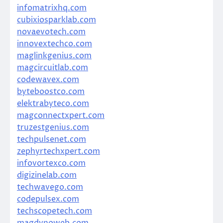
infomatrixhq.com
cubixiosparklab.com
novaevotech.com
innovextechco.com
maglinkgenius.com
magcircuitlab.com
codewavex.com
byteboostco.com
elektrabyteco.com
magconnectxpert.com
truzestgenius.com
techpulsenet.com
zephyrtechxpert.com
infovortexco.com
digizinelab.com
techwavego.com
codepulsex.com
techscopetech.com
magdynoweb.com