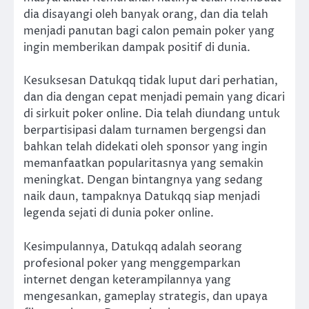
dia disayangi oleh banyak orang, dan dia telah
menjadi panutan bagi calon pemain poker yang
ingin memberikan dampak positif di dunia.
Kesuksesan Datukqq tidak luput dari perhatian,
dan dia dengan cepat menjadi pemain yang dicari
di sirkuit poker online. Dia telah diundang untuk
berpartisipasi dalam turnamen bergengsi dan
bahkan telah didekati oleh sponsor yang ingin
memanfaatkan popularitasnya yang semakin
meningkat. Dengan bintangnya yang sedang
naik daun, tampaknya Datukqq siap menjadi
legenda sejati di dunia poker online.
Kesimpulannya, Datukqq adalah seorang
profesional poker yang menggemparkan
internet dengan keterampilannya yang
mengesankan, gameplay strategis, dan upaya