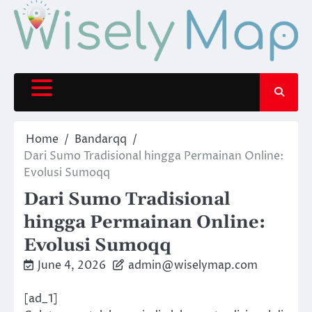
Skip
to
content
Home
Bandarqq
Dari Sumo Tradisional hingga Permainan Online:
Evolusi Sumoqq
Dari Sumo Tradisional
hingga Permainan Online:
Evolusi Sumoqq
June 4, 2026
admin@wiselymap.com
[ad_1]