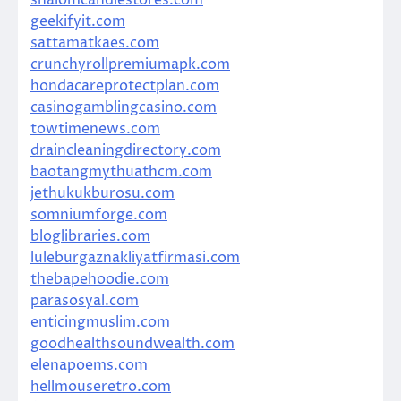
geekifyit.com
sattamatkaes.com
crunchyrollpremiumapk.com
hondacareprotectplan.com
casinogamblingcasino.com
towtimenews.com
draincleaningdirectory.com
baotangmythuathcm.com
jethukukburosu.com
somniumforge.com
bloglibraries.com
luleburgaznakliyatfirmasi.com
thebapehoodie.com
parasosyal.com
enticingmuslim.com
goodhealthsoundwealth.com
elenapoems.com
hellmouseretro.com