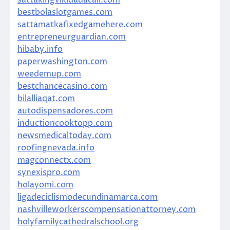
bestbolaslotgames.com
sattamatkafixedgamehere.com
entrepreneurguardian.com
hibaby.info
paperwashington.com
weedemup.com
bestchancecasino.com
bilalliaqat.com
autodispensadores.com
inductioncooktopp.com
newsmedicaltoday.com
roofingnevada.info
magconnectx.com
synexispro.com
holayomi.com
ligadeciclismodecundinamarca.com
nashvilleworkerscompensationattorney.com
holyfamilycathedralschool.org