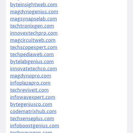
byteinsightweb.com
magdynogenius.com
magsynapselab.com
techtronixgen.com
innovextechpro.com
magcircuitweb.com
techscopexpert.com
techpediaweb.com
bytelabgenius.com
innovatetechco.com
magdynopro.com
infoplazapro.com
techreviveit.com
infowavexpert.com
bytegeniusco.com
codematrixhub.com
techsenseplus.com
infoboostgenius.com
techwavegen.com