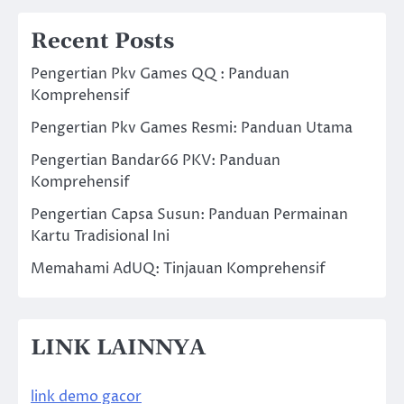
Recent Posts
Pengertian Pkv Games QQ : Panduan
Komprehensif
Pengertian Pkv Games Resmi: Panduan Utama
Pengertian Bandar66 PKV: Panduan
Komprehensif
Pengertian Capsa Susun: Panduan Permainan
Kartu Tradisional Ini
Memahami AdUQ: Tinjauan Komprehensif
LINK LAINNYA
link demo gacor