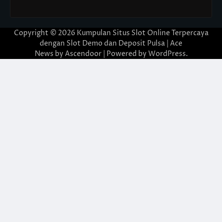
Copyright © 2026
Kumpulan Situs Slot Online Terpercaya
dengan Slot Demo dan Deposit Pulsa
| Ace
News by
Ascendoor
| Powered by
WordPress
.