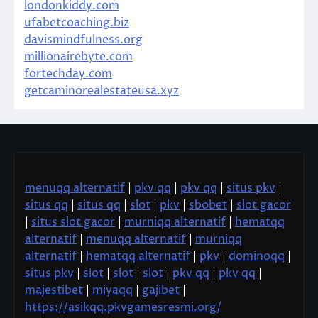
londonkiddy.com
ufabetcoaching.biz
davismindfulness.org
millionairebyte.com
fortechday.com
getcaminorealestateusa.xyz
menuqq alternatif
|
pkv qq
|
pkv qq
|
situs pkv
|
situs qq
|
situs qq
|
slot
|
pkv
|
sbobet
|
slot gacor
|
situs slot gacor
|
murniqq alternatif
|
hematqq
alternatif
|
menuqq alternatif
|
murniqq
alternatif
|
hematqq alternatif
|
pkv
|
dominoqq
|
situs pkv
|
slot
|
slot
|
slot
|
pkv qq
|
pkv qq
|
majestibet
|
miyaqq
|
gajibet
|
https://asikqq.pkvgamesresmi.org/