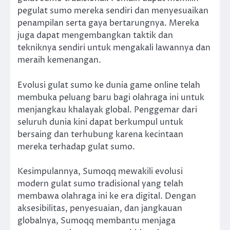
pegulat sumo mereka sendiri dan menyesuaikan
penampilan serta gaya bertarungnya. Mereka
juga dapat mengembangkan taktik dan
tekniknya sendiri untuk mengakali lawannya dan
meraih kemenangan.
Evolusi gulat sumo ke dunia game online telah
membuka peluang baru bagi olahraga ini untuk
menjangkau khalayak global. Penggemar dari
seluruh dunia kini dapat berkumpul untuk
bersaing dan terhubung karena kecintaan
mereka terhadap gulat sumo.
Kesimpulannya, Sumoqq mewakili evolusi
modern gulat sumo tradisional yang telah
membawa olahraga ini ke era digital. Dengan
aksesibilitas, penyesuaian, dan jangkauan
globalnya, Sumoqq membantu menjaga