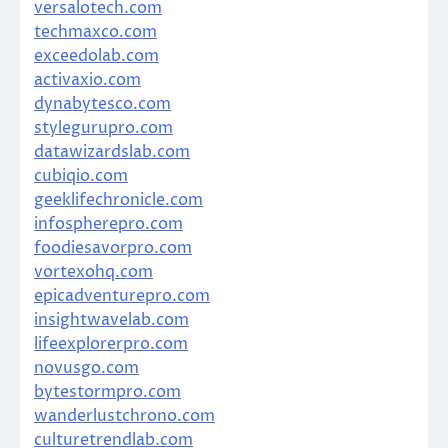
versalotech.com
techmaxco.com
exceedolab.com
activaxio.com
dynabytesco.com
stylegurupro.com
datawizardslab.com
cubiqio.com
geeklifechronicle.com
infospherepro.com
foodiesavorpro.com
vortexohq.com
epicadventurepro.com
insightwavelab.com
lifeexplorerpro.com
novusgo.com
bytestormpro.com
wanderlustchrono.com
culturetrendlab.com