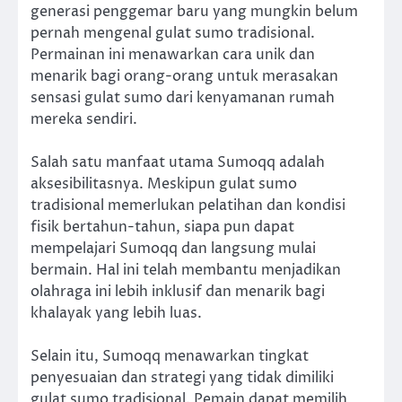
generasi penggemar baru yang mungkin belum
pernah mengenal gulat sumo tradisional.
Permainan ini menawarkan cara unik dan
menarik bagi orang-orang untuk merasakan
sensasi gulat sumo dari kenyamanan rumah
mereka sendiri.
Salah satu manfaat utama Sumoqq adalah
aksesibilitasnya. Meskipun gulat sumo
tradisional memerlukan pelatihan dan kondisi
fisik bertahun-tahun, siapa pun dapat
mempelajari Sumoqq dan langsung mulai
bermain. Hal ini telah membantu menjadikan
olahraga ini lebih inklusif dan menarik bagi
khalayak yang lebih luas.
Selain itu, Sumoqq menawarkan tingkat
penyesuaian dan strategi yang tidak dimiliki
gulat sumo tradisional. Pemain dapat memilih