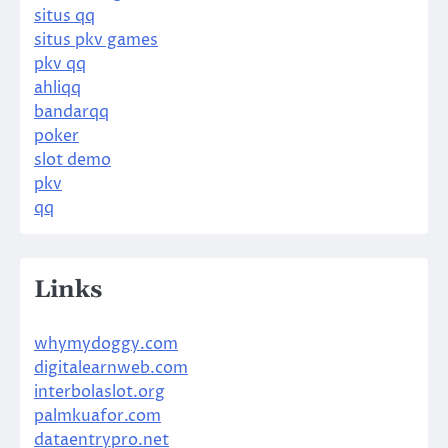
situs qq
situs pkv games
pkv qq
ahliqq
bandarqq
poker
slot demo
pkv
qq
Links
whymydoggy.com
digitalearnweb.com
interbolaslot.org
palmkuafor.com
dataentrypro.net