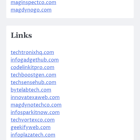
maginspectco.com
magdynogo.com
Links
techtronixhq.com
infogadgethub.com
codelinkitpro.com
techboostgen.com
techsensehub.com
bytelabtech.com
innovatexaweb.com
magdynotechco.com
infosparkitnow.com
techvortexco.com
geekifyweb.com
infoplazatech.com