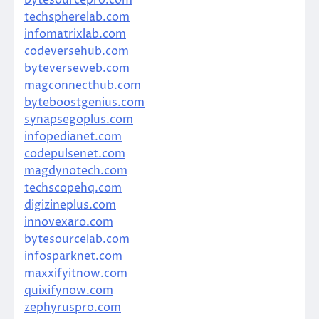
techspherelab.com
infomatrixlab.com
codeversehub.com
byteverseweb.com
magconnecthub.com
byteboostgenius.com
synapsegoplus.com
infopedianet.com
codepulsenet.com
magdynotech.com
techscopehq.com
digizineplus.com
innovexaro.com
bytesourcelab.com
infosparknet.com
maxxifyitnow.com
quixifynow.com
zephyruspro.com