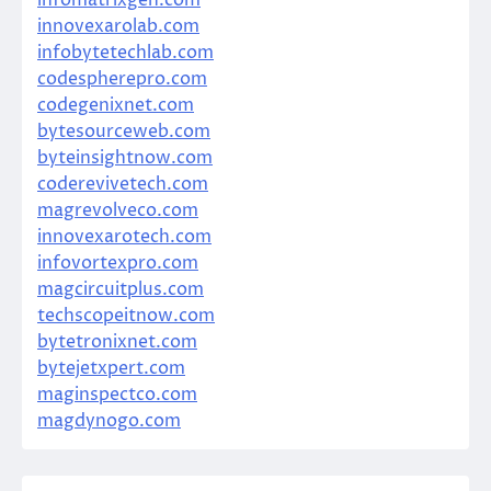
innovexarolab.com
infobytetechlab.com
codespherepro.com
codegenixnet.com
bytesourceweb.com
byteinsightnow.com
coderevivetech.com
magrevolveco.com
innovexarotech.com
infovortexpro.com
magcircuitplus.com
techscopeitnow.com
bytetronixnet.com
bytejetxpert.com
maginspectco.com
magdynogo.com