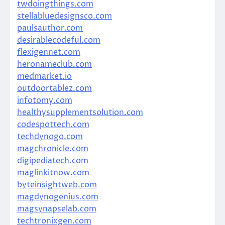
twdoingthings.com
stellabluedesignsco.com
paulsauthor.com
desirablecodeful.com
flexigennet.com
heronameclub.com
medmarket.io
outdoortablez.com
infotomy.com
healthysupplementsolution.com
codespottech.com
techdynogo.com
magchronicle.com
digipediatech.com
maglinkitnow.com
byteinsightweb.com
magdynogenius.com
magsynapselab.com
techtronixgen.com