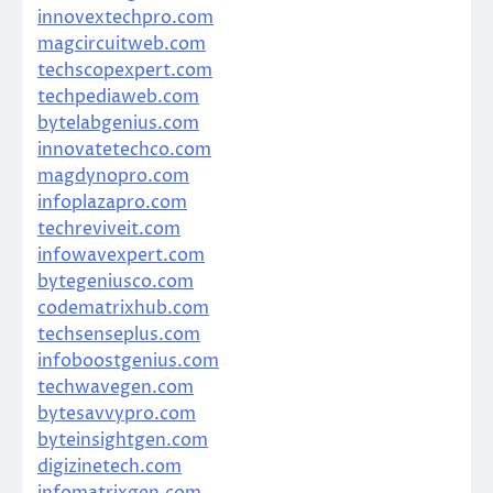
innovextechpro.com
magcircuitweb.com
techscopexpert.com
techpediaweb.com
bytelabgenius.com
innovatetechco.com
magdynopro.com
infoplazapro.com
techreviveit.com
infowavexpert.com
bytegeniusco.com
codematrixhub.com
techsenseplus.com
infoboostgenius.com
techwavegen.com
bytesavvypro.com
byteinsightgen.com
digizinetech.com
infomatrixgen.com