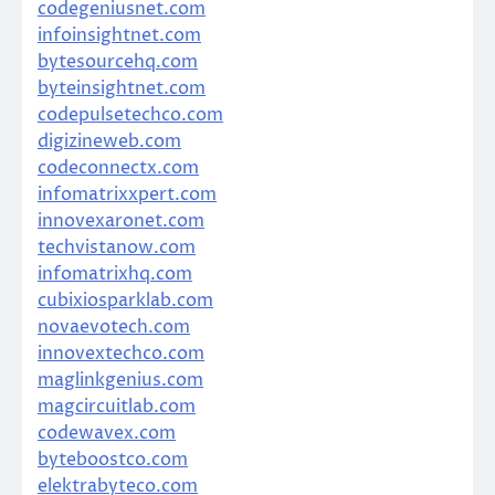
codegeniusnet.com
infoinsightnet.com
bytesourcehq.com
byteinsightnet.com
codepulsetechco.com
digizineweb.com
codeconnectx.com
infomatrixxpert.com
innovexaronet.com
techvistanow.com
infomatrixhq.com
cubixiosparklab.com
novaevotech.com
innovextechco.com
maglinkgenius.com
magcircuitlab.com
codewavex.com
byteboostco.com
elektrabyteco.com