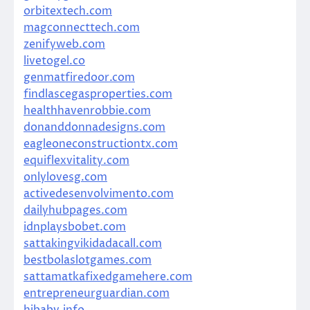
orbitextech.com
magconnecttech.com
zenifyweb.com
livetogel.co
genmatfiredoor.com
findlascegasproperties.com
healthhavenrobbie.com
donanddonnadesigns.com
eagleoneconstructiontx.com
equiflexvitality.com
onlylovesg.com
activedesenvolvimento.com
dailyhubpages.com
idnplaysbobet.com
sattakingvikidadacall.com
bestbolaslotgames.com
sattamatkafixedgamehere.com
entrepreneurguardian.com
hibaby.info