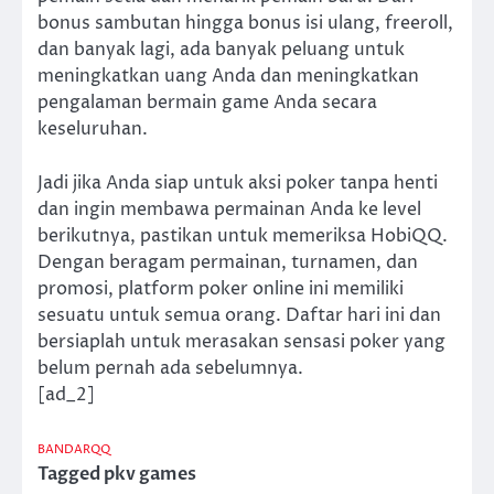
bonus sambutan hingga bonus isi ulang, freeroll,
dan banyak lagi, ada banyak peluang untuk
meningkatkan uang Anda dan meningkatkan
pengalaman bermain game Anda secara
keseluruhan.
Jadi jika Anda siap untuk aksi poker tanpa henti
dan ingin membawa permainan Anda ke level
berikutnya, pastikan untuk memeriksa HobiQQ.
Dengan beragam permainan, turnamen, dan
promosi, platform poker online ini memiliki
sesuatu untuk semua orang. Daftar hari ini dan
bersiaplah untuk merasakan sensasi poker yang
belum pernah ada sebelumnya.
[ad_2]
BANDARQQ
Tagged
pkv games