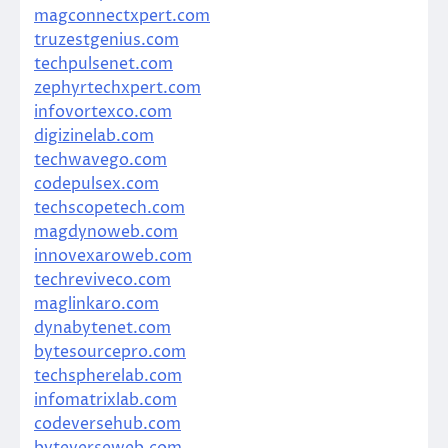
magconnectxpert.com
truzestgenius.com
techpulsenet.com
zephyrtechxpert.com
infovortexco.com
digizinelab.com
techwavego.com
codepulsex.com
techscopetech.com
magdynoweb.com
innovexaroweb.com
techreviveco.com
maglinkaro.com
dynabytenet.com
bytesourcepro.com
techspherelab.com
infomatrixlab.com
codeversehub.com
byteverseweb.com