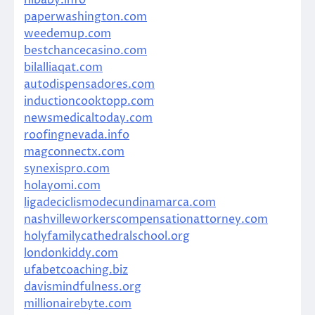
paperwashington.com
weedemup.com
bestchancecasino.com
bilalliaqat.com
autodispensadores.com
inductioncooktopp.com
newsmedicaltoday.com
roofingnevada.info
magconnectx.com
synexispro.com
holayomi.com
ligadeciclismodecundinamarca.com
nashvilleworkerscompensationattorney.com
holyfamilycathedralschool.org
londonkiddy.com
ufabetcoaching.biz
davismindfulness.org
millionairebyte.com