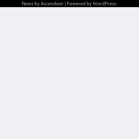
News by
Ascendoor
| Powered by
WordPress
.