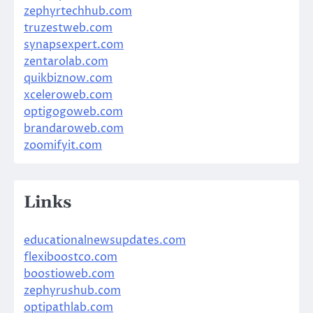
zephyrtechhub.com
truzestweb.com
synapsexpert.com
zentarolab.com
quikbiznow.com
xceleroweb.com
optigogoweb.com
brandaroweb.com
zoomifyit.com
Links
educationalnewsupdates.com
flexiboostco.com
boostioweb.com
zephyrushub.com
optipathlab.com