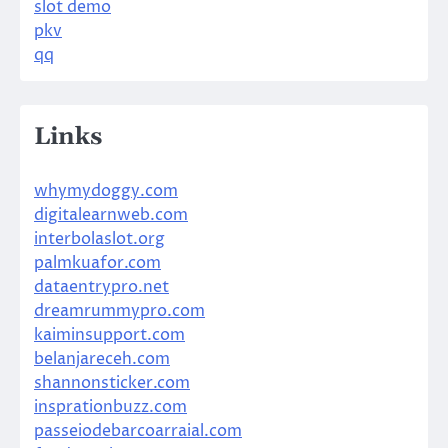
slot demo
pkv
qq
Links
whymydoggy.com
digitalearnweb.com
interbolaslot.org
palmkuafor.com
dataentrypro.net
dreamrummypro.com
kaiminsupport.com
belanjareceh.com
shannonsticker.com
insprationbuzz.com
passeiodebarcoarraial.com