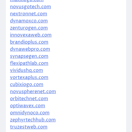
novusgotech.com
nextronnet.com
dynamoxco.com
zenturogen.com
innovexaweb.com
brandioplus.com
dynawebpro.com
synapsegen.com
flexipathlab.com
vividushq.com
vortexaplus.com
cubixiogo.com
novuspherenet.com
orbitechnet.com
optiwavex.com
omnidynoco.com
zephyrtechhub.com
truzestweb.com