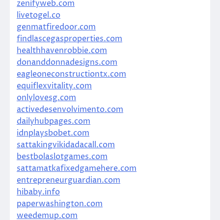
zenifyweb.com
livetogel.co
genmatfiredoor.com
findlascegasproperties.com
healthhavenrobbie.com
donanddonnadesigns.com
eagleoneconstructiontx.com
equiflexvitality.com
onlylovesg.com
activedesenvolvimento.com
dailyhubpages.com
idnplaysbobet.com
sattakingvikidadacall.com
bestbolaslotgames.com
sattamatkafixedgamehere.com
entrepreneurguardian.com
hibaby.info
paperwashington.com
weedemup.com