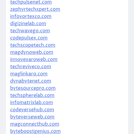
techpulsenet.com
zephyrtechxpert.com
infovortexco.com
digizinelab.com
techwavego.com
codepulsex.com
techscopetech.com
magdynoweb.com
innovexaroweb.com
techreviveco.com
maglinkaro.com
dynabytenet.com
bytesourcepro.com
techspherelab.com
infomatrixlab.com
codeversehub.com
byteverseweb.com
magconnecthub.com
byteboostgenius.com