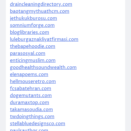
draincleaningdirectory.com
baotangmythuathcm.com
jethukukburosu.com
somniumforge.com
bloglibraries.com
luleburgaznakliyatfirmasi.com
thebapehoodie.com
parasosyal.com
enticingmuslim.com
goodhealthsoundwealth.com
elenapoems.com
hellmouseretro.com
fcsabatehran.com
dogemutants.com
duramaxtop.com
takamasoudia.com
twdoingthings.com
stellabluedesignsco.com
paulsauthor.com