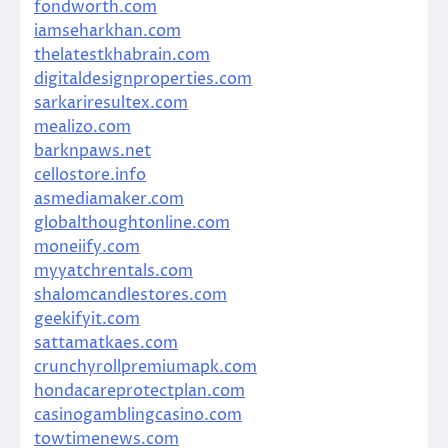
fondworth.com
iamseharkhan.com
thelatestkhabrain.com
digitaldesignproperties.com
sarkariresultex.com
mealizo.com
barknpaws.net
cellostore.info
asmediamaker.com
globalthoughtonline.com
moneiify.com
myyatchrentals.com
shalomcandlestores.com
geekifyit.com
sattamatkaes.com
crunchyrollpremiumapk.com
hondacareprotectplan.com
casinogamblingcasino.com
towtimenews.com