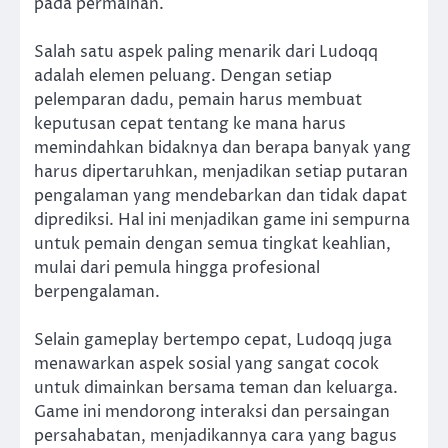
pada permainan.
Salah satu aspek paling menarik dari Ludoqq
adalah elemen peluang. Dengan setiap
pelemparan dadu, pemain harus membuat
keputusan cepat tentang ke mana harus
memindahkan bidaknya dan berapa banyak yang
harus dipertaruhkan, menjadikan setiap putaran
pengalaman yang mendebarkan dan tidak dapat
diprediksi. Hal ini menjadikan game ini sempurna
untuk pemain dengan semua tingkat keahlian,
mulai dari pemula hingga profesional
berpengalaman.
Selain gameplay bertempo cepat, Ludoqq juga
menawarkan aspek sosial yang sangat cocok
untuk dimainkan bersama teman dan keluarga.
Game ini mendorong interaksi dan persaingan
persahabatan, menjadikannya cara yang bagus