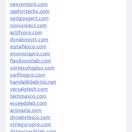
nexventpro.com
zephyrtechx.com
optigoxpert.com
novuswayz.com
actifypro.com
dynaboostx.com
instaflexco.com
innovistapro.com
flexiboostlab.com
vortexohqplus.com
swiftiopro.com
hamilelikbelirtisi.net
versalotech.com
techmaxco.com
exceedolab.com
activaxio.com
dynabytesco.com
stylegurupro.com
datawizardslab.com