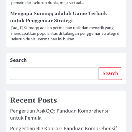
pemain dari seluruh dunia, meja virtual…
Mengapa Sumoqq adalah Game Terbaik
untuk Penggemar Strategi
[ad_1] Sumoqq adalah permainan unik dan menarik yang
mendapatkan popularitas di kalangan penggemar strategi di
seluruh dunia. Permainan ini bukan…
Search
Search
Recent Posts
Pengertian AsikQQ: Panduan Komprehensif
untuk Pemula
Pengertian BD Koprok: Panduan Komprehensif