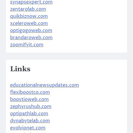
synapsexpert.com
zentarolab.com
quikbiznow.com
xceleroweb.com
optigogoweb.com
brandaroweb.com
zoomifyit.com
Links
educationalnewsupdates.com
flexiboostco.com
boostioweb.com
zephyrushub.com
optipathlab.com
dynabytelab.com
evolvionet.com