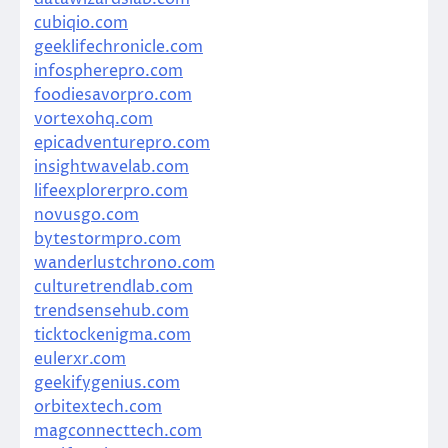
cubiqio.com
geeklifechronicle.com
infospherepro.com
foodiesavorpro.com
vortexohq.com
epicadventurepro.com
insightwavelab.com
lifeexplorerpro.com
novusgo.com
bytestormpro.com
wanderlustchrono.com
culturetrendlab.com
trendsensehub.com
ticktockenigma.com
eulerxr.com
geekifygenius.com
orbitextech.com
magconnecttech.com