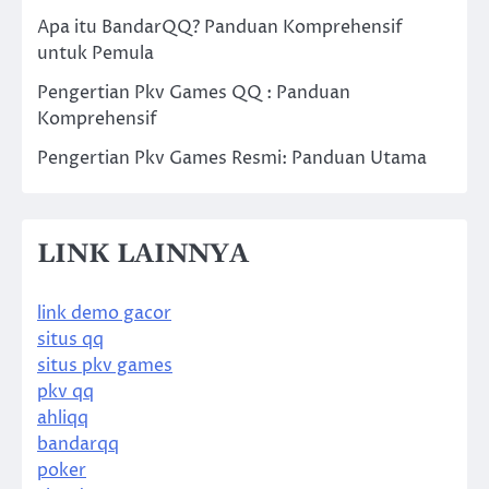
Apa itu BandarQQ? Panduan Komprehensif
untuk Pemula
Pengertian Pkv Games QQ : Panduan
Komprehensif
Pengertian Pkv Games Resmi: Panduan Utama
LINK LAINNYA
link demo gacor
situs qq
situs pkv games
pkv qq
ahliqq
bandarqq
poker