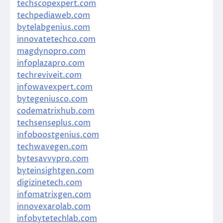
techscopexpert.com
techpediaweb.com
bytelabgenius.com
innovatetechco.com
magdynopro.com
infoplazapro.com
techreviveit.com
infowavexpert.com
bytegeniusco.com
codematrixhub.com
techsenseplus.com
infoboostgenius.com
techwavegen.com
bytesavvypro.com
byteinsightgen.com
digizinetech.com
infomatrixgen.com
innovexarolab.com
infobytetechlab.com