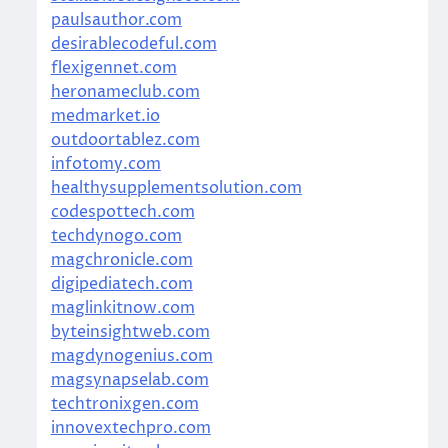
paulsauthor.com
desirablecodeful.com
flexigennet.com
heronameclub.com
medmarket.io
outdoortablez.com
infotomy.com
healthysupplementsolution.com
codespottech.com
techdynogo.com
magchronicle.com
digipediatech.com
maglinkitnow.com
byteinsightweb.com
magdynogenius.com
magsynapselab.com
techtronixgen.com
innovextechpro.com