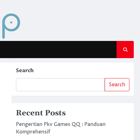
Search
Search
Recent Posts
Pengertian Pkv Games QQ : Panduan
Komprehensif