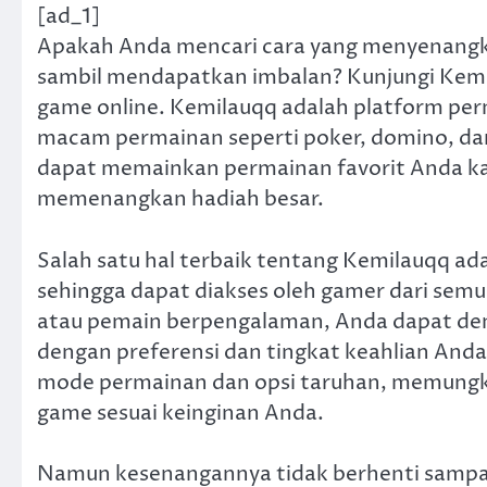
[ad_1]
Apakah Anda mencari cara yang menyenang
sambil mendapatkan imbalan? Kunjungi Kemi
game online. Kemilauqq adalah platform pe
macam permainan seperti poker, domino, dan
dapat memainkan permainan favorit Anda kap
memenangkan hadiah besar.
Salah satu hal terbaik tentang Kemilauqq a
sehingga dapat diakses oleh gamer dari sem
atau pemain berpengalaman, Anda dapat d
dengan preferensi dan tingkat keahlian Anda
mode permainan dan opsi taruhan, memung
game sesuai keinginan Anda.
Namun kesenangannya tidak berhenti sampai