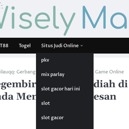
T88
Togel
Situs Judi Online
Poker Online
pkv
ilauqq: Gerbang Anda Menuju Kesuksesan Game Online
dominoqq
Taruhan Bola
mix parlay
gembiraan dan Hadiah di
qq
sbobet
Judi Slot Online
slot gacor hari ini
nda Menuju Kesuksesan
pkv
judi bola
slot
bandarqq
mix parlay
slot gacor