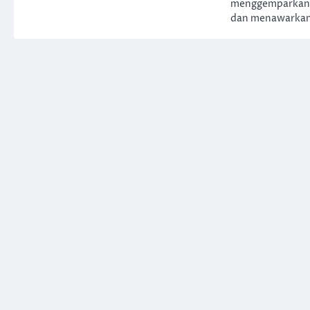
menggemparkan d
dan menawarka