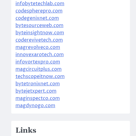
infobytetechlab.com
codespherepro.com
codegenixnet.com
bytesourceweb.com
byteinsightnow.com
coderevivetech.com
magrevolveco.com
innovexarotech.com
infovortexpro.com
magcircuitplus.com
techscopeitnow.com
bytetronixnet.com
bytejetxpert.com
maginspectco.com
magdynogo.com
Links