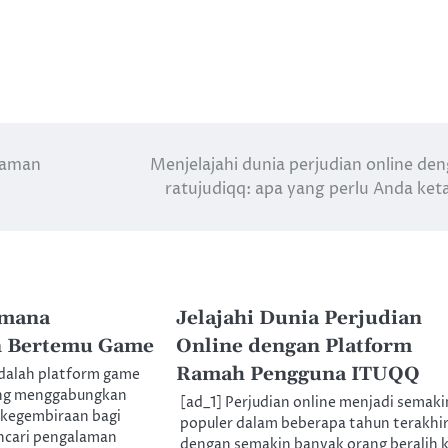
laman
Menjelajahi dunia perjudian online de
ratujudiqq: apa yang perlu Anda ket
imana
Jelajahi Dunia Perjudian
 Bertemu Game
Online dengan Platform
Ramah Pengguna ITUQQ
adalah platform game
ang menggabungkan
[ad_1] Perjudian online menjadi semaki
kegembiraan bagi
populer dalam beberapa tahun terakhir
ncari pengalaman
dengan semakin banyak orang beralih 