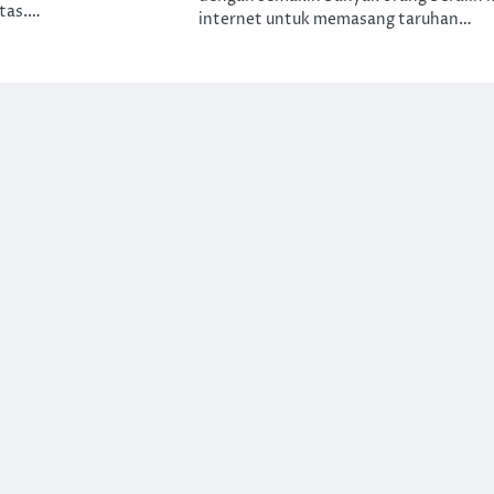
atas.…
internet untuk memasang taruhan…