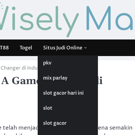
T88
Togel
Situs Judi Online
Poker Online
pkv
Changer di Industri Kasino Online
dominoqq
Taruhan Bola
mix parlay
: A Game-Changer di
qq
sbobet
Judi Slot Online
slot gacor hari ini
pkv
judi bola
slot
bandarqq
mix parlay
slot gacor
e telah menjadi semakin populer karena semakin