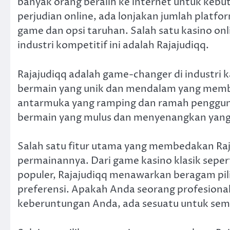
banyak orang beralih ke internet untuk keb
perjudian online, ada lonjakan jumlah plat
game dan opsi taruhan. Salah satu kasino onl
industri kompetitif ini adalah Rajajudiqq.
Rajajudiqq adalah game-changer di industri
bermain yang unik dan mendalam yang memb
antarmuka yang ramping dan ramah penggun
bermain yang mulus dan menyenangkan yang 
Salah satu fitur utama yang membedakan Raja
permainannya. Dari game kasino klasik sepert
populer, Rajajudiqq menawarkan beragam pi
preferensi. Apakah Anda seorang profesion
keberuntungan Anda, ada sesuatu untuk semu