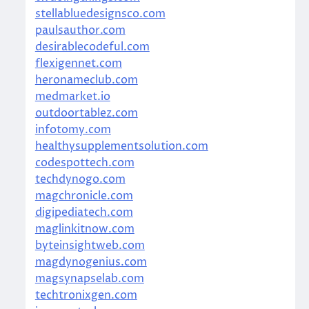
stellabluedesignsco.com
paulsauthor.com
desirablecodeful.com
flexigennet.com
heronameclub.com
medmarket.io
outdoortablez.com
infotomy.com
healthysupplementsolution.com
codespottech.com
techdynogo.com
magchronicle.com
digipediatech.com
maglinkitnow.com
byteinsightweb.com
magdynogenius.com
magsynapselab.com
techtronixgen.com