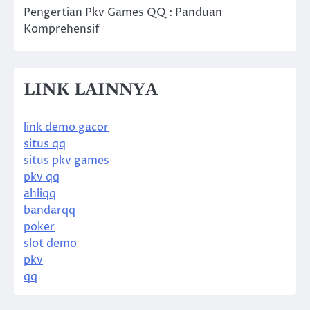
Pengertian Pkv Games QQ : Panduan
Komprehensif
LINK LAINNYA
link demo gacor
situs qq
situs pkv games
pkv qq
ahliqq
bandarqq
poker
slot demo
pkv
qq