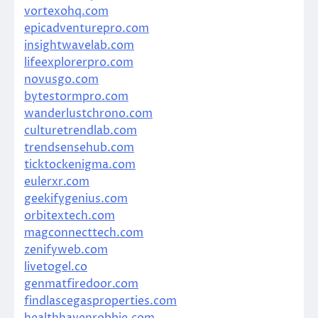
vortexohq.com
epicadventurepro.com
insightwavelab.com
lifeexplorerpro.com
novusgo.com
bytestormpro.com
wanderlustchrono.com
culturetrendlab.com
trendsensehub.com
ticktockenigma.com
eulerxr.com
geekifygenius.com
orbitextech.com
magconnecttech.com
zenifyweb.com
livetogel.co
genmatfiredoor.com
findlascegasproperties.com
healthhavenrobbie.com