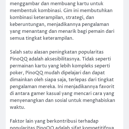
menggambar dan membuang kartu untuk
membentuk kombinasi. Gim ini membutuhkan
kombinasi keterampilan, strategi, dan
keberuntungan, menjadikannya pengalaman
yang menantang dan menarik bagi pemain dari
semua tingkat keterampilan.
Salah satu alasan peningkatan popularitas
PinoQQ adalah aksesibilitasnya. Tidak seperti
permainan kartu yang lebih kompleks seperti
poker, PinoQQ mudah dipelajari dan dapat
dimainkan oleh siapa saja, terlepas dari tingkat
pengalaman mereka. Ini menjadikannya favorit
di antara gamer kasual yang mencari cara yang
menyenangkan dan sosial untuk menghabiskan
waktu.
Faktor lain yang berkontribusi terhadap
popularitas PinoQQ adalah sifat kompetitifnya.