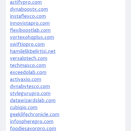
actifypro.com
dynaboostx.com
instaflexco.com
innovistapro.com
flexiboostlab.com
vortexohqplus.com
swiftiopro.com
hamilelikbelirtisi.net
versalotech.com
techmaxco.com
exceedolab.com
activaxio.com
dynabytesco.com
stylegurupro.com
datawizardslab.com
cubiqio.com
geeklifechronicle.com
infospherepro.com
foodiesavorpro.com