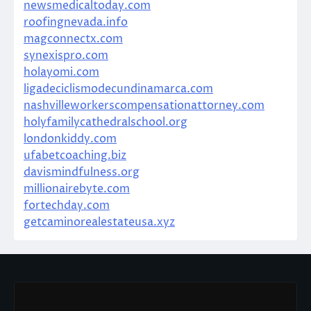
newsmedicaltoday.com
roofingnevada.info
magconnectx.com
synexispro.com
holayomi.com
ligadeciclismodecundinamarca.com
nashvilleworkerscompensationattorney.com
holyfamilycathedralschool.org
londonkiddy.com
ufabetcoaching.biz
davismindfulness.org
millionairebyte.com
fortechday.com
getcaminorealestateusa.xyz