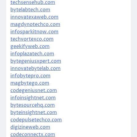
techsensehub.com
bytelabtech.com
innovatexaweb.com
magdynotechco.com
infosparkitnow.com
techvortexco.com
geekifyweb.com
infoplazatech.com
bytegeniusxpert.com
innovatebytelab.com
infobytepro.com
magbytego.com
codegeniusnet.com
infoinsightnet.com
bytesourcehq.com
byteinsightnet.com
codepulsetechco.com
digizineweb.com
codeconnectx.com