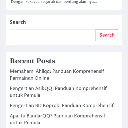
Dengan kekayaan sejarah dan bentang alamnya…
Search
Search
Recent Posts
Memahami Ahliqq: Panduan Komprehensif
Permainan Online
Pengertian AsikQQ: Panduan Komprehensif
untuk Pemula
Pengertian BD Koprok: Panduan Komprehensif
Apa itu BandarQQ? Panduan Komprehensif
untuk Pemula