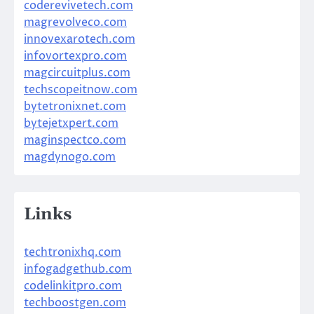
coderevivetech.com
magrevolveco.com
innovexarotech.com
infovortexpro.com
magcircuitplus.com
techscopeitnow.com
bytetronixnet.com
bytejetxpert.com
maginspectco.com
magdynogo.com
Links
techtronixhq.com
infogadgethub.com
codelinkitpro.com
techboostgen.com