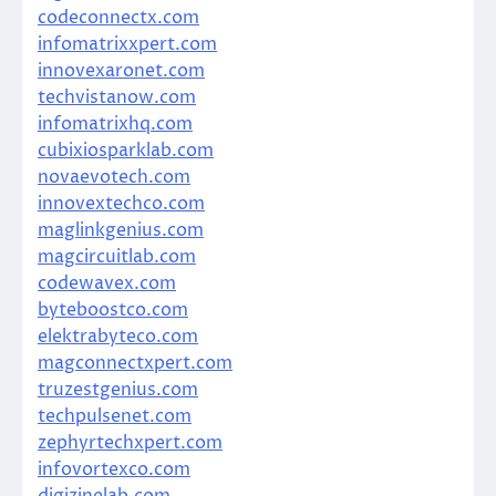
codeconnectx.com
infomatrixxpert.com
innovexaronet.com
techvistanow.com
infomatrixhq.com
cubixiosparklab.com
novaevotech.com
innovextechco.com
maglinkgenius.com
magcircuitlab.com
codewavex.com
byteboostco.com
elektrabyteco.com
magconnectxpert.com
truzestgenius.com
techpulsenet.com
zephyrtechxpert.com
infovortexco.com
digizinelab.com