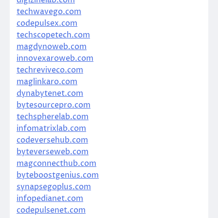
techwavego.com
codepulsex.com
techscopetech.com
magdynoweb.com
innovexaroweb.com
techreviveco.com
maglinkaro.com
dynabytenet.com
bytesourcepro.com
techspherelab.com
infomatrixlab.com
codeversehub.com
byteverseweb.com
magconnecthub.com
byteboostgenius.com
synapsegoplus.com
infopedianet.com
codepulsenet.com