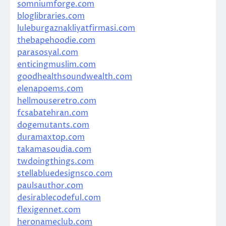
somniumforge.com
bloglibraries.com
luleburgaznakliyatfirmasi.com
thebapehoodie.com
parasosyal.com
enticingmuslim.com
goodhealthsoundwealth.com
elenapoems.com
hellmouseretro.com
fcsabatehran.com
dogemutants.com
duramaxtop.com
takamasoudia.com
twdoingthings.com
stellabluedesignsco.com
paulsauthor.com
desirablecodeful.com
flexigennet.com
heronameclub.com