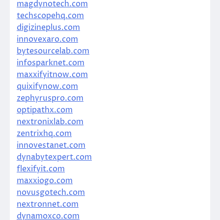
magdynotech.com
techscopehq.com
digizineplus.com
innovexaro.com
bytesourcelab.com
infosparknet.com
maxxifyitnow.com
quixifynow.com
zephyruspro.com
optipathx.com
nextronixlab.com
zentrixhq.com
innovestanet.com
dynabytexpert.com
flexifyit.com
maxxiogo.com
novusgotech.com
nextronnet.com
dynamoxco.com