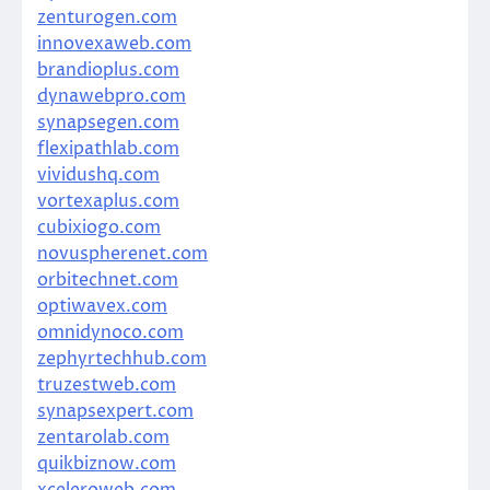
zenturogen.com
innovexaweb.com
brandioplus.com
dynawebpro.com
synapsegen.com
flexipathlab.com
vividushq.com
vortexaplus.com
cubixiogo.com
novuspherenet.com
orbitechnet.com
optiwavex.com
omnidynoco.com
zephyrtechhub.com
truzestweb.com
synapsexpert.com
zentarolab.com
quikbiznow.com
xceleroweb.com