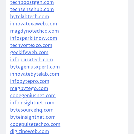
techboostgen.com
techsensehub.com
bytelabtech.com
innovatexaweb.com
magdynotechco.com
infosparkitnow.com
techvortexco.com
geekifyweb.com
infoplazatech.com
bytegeniusxpert.com
innovatebytelab.com
infobytepro.com
magbytego.com
codegeniusnet.com
infoinsightnet.com
bytesourcehq.com
byteinsightnet.com
codepulsetechco.com
digizineweb.com