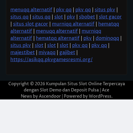
menuqq alternatif
|
pkv qq
|
pkv qq
|
situs pkv
|
situs qq
|
situs qq
|
slot
|
pkv
|
sbobet
|
slot gacor
|
situs slot gacor
|
murniqq alternatif
|
hematqq
alternatif
|
menuqq alternatif
|
murniqq
alternatif
|
hematqq alternatif
|
pkv
|
dominoqq
|
situs pkv
|
slot
|
slot
|
slot
|
pkv qq
|
pkv qq
|
majestibet
|
miyaqq
|
gajibet
|
https://asikqq.pkvgamesresmi.org/
Copyright © 2026
Kumpulan Situs Slot Online Terpercaya
dengan Slot Demo dan Deposit Pulsa
| Ace
News by
Ascendoor
| Powered by
WordPress
.