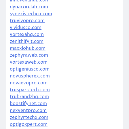
dynacorelab.com
synexistechco.com
truvivopro.com
vividusco.com
vortexahq.com
zenithifyit.com
maxxiohub.com
zephyraweb.com
vortexaweb.com
optigeniusco.com
novuspherex.com
novaevopro.com
trusparktech.com
trubrandzhq.com
boostifynet.com
nexventpro.com
zephyrtechx.com
optigoxpert.com