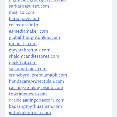
sarkariresultex.com
mealizo.com
barknpaws.net
cellostore.info
asmediamaker.com
globalthoughtonline.com
moneiify.com
myyatchrentals.com
shalomcandlestores.com
geekifyit.com
sattamatkaes.com
crunchyrollpremiumapk.com
hondacareprotectplan.com
casinogamblingcasino.com
towtimenews.com
draincleaningdirectory.com
baotangmythuathcm.com
jethukukburosu.com