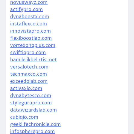
novuswayz.com
actifypro.com
dynaboostx.com
instaflexco.com
innovistapro.com
flexiboostlab.com
vortexohqplus.com
swiftiopro.com
hamilelikbelirtisi.net
versalotech.com
techmaxco.com
exceedolab.com
activaxio.com
dynabytesco.com
stylegurupro.com
datawizardslab.com
cubiqio.com
geeklifechronicle.com
infospherepro.com