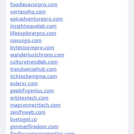
foodiesavorpro.com
vortexohq.com
epicadventurepro.com
insightwavelab.com
lifeexplorerpro.com
novusgo.com
bytestormpro.com
wanderlustchrono.com
culturetrendlab.com
trendsensehub.com
ticktockenigma.com
eulerxr.com
geekifygenius.com
orbitextech.com
magconnecttech.com
zenifyweb.com
livetogel.co
genmatfiredoor.com
findlascegasproperties.com