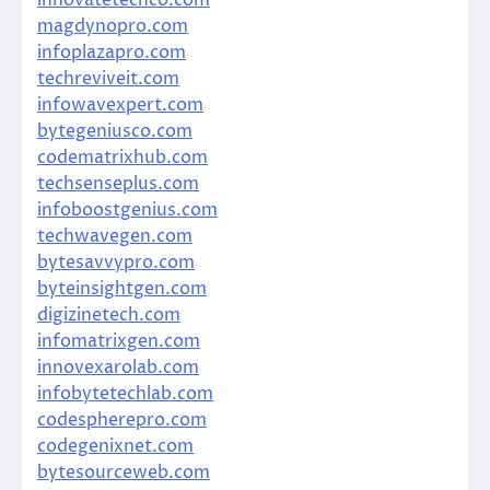
magdynopro.com
infoplazapro.com
techreviveit.com
infowavexpert.com
bytegeniusco.com
codematrixhub.com
techsenseplus.com
infoboostgenius.com
techwavegen.com
bytesavvypro.com
byteinsightgen.com
digizinetech.com
infomatrixgen.com
innovexarolab.com
infobytetechlab.com
codespherepro.com
codegenixnet.com
bytesourceweb.com