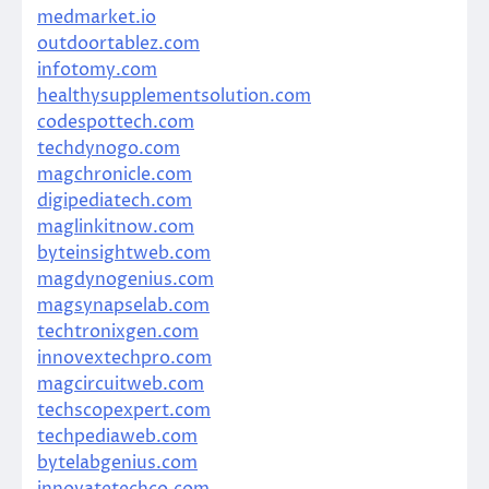
medmarket.io
outdoortablez.com
infotomy.com
healthysupplementsolution.com
codespottech.com
techdynogo.com
magchronicle.com
digipediatech.com
maglinkitnow.com
byteinsightweb.com
magdynogenius.com
magsynapselab.com
techtronixgen.com
innovextechpro.com
magcircuitweb.com
techscopexpert.com
techpediaweb.com
bytelabgenius.com
innovatetechco.com