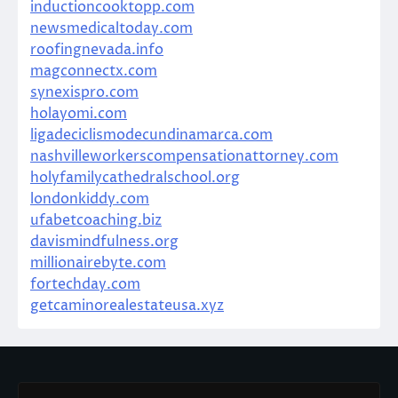
inductioncooktopp.com
newsmedicaltoday.com
roofingnevada.info
magconnectx.com
synexispro.com
holayomi.com
ligadeciclismodecundinamarca.com
nashvilleworkerscompensationattorney.com
holyfamilycathedralschool.org
londonkiddy.com
ufabetcoaching.biz
davismindfulness.org
millionairebyte.com
fortechday.com
getcaminorealestateusa.xyz