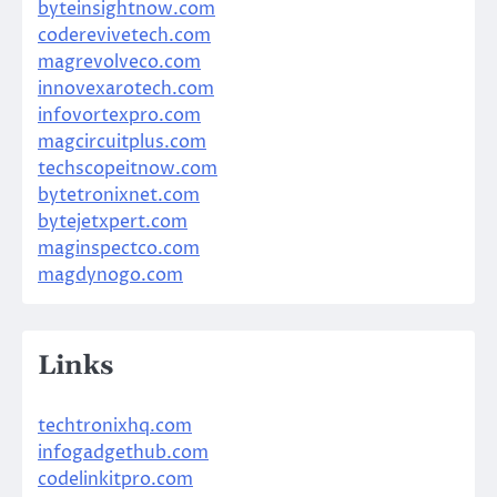
byteinsightnow.com
coderevivetech.com
magrevolveco.com
innovexarotech.com
infovortexpro.com
magcircuitplus.com
techscopeitnow.com
bytetronixnet.com
bytejetxpert.com
maginspectco.com
magdynogo.com
Links
techtronixhq.com
infogadgethub.com
codelinkitpro.com