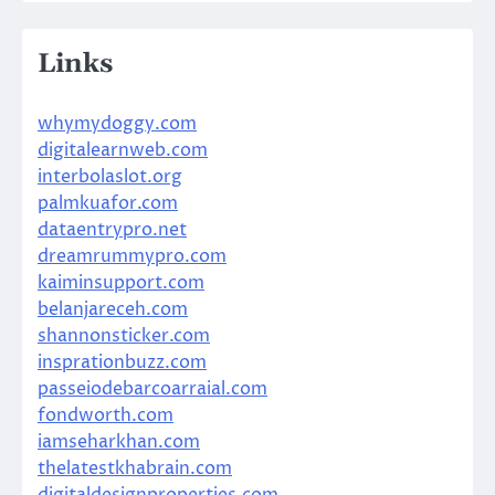
Links
whymydoggy.com
digitalearnweb.com
interbolaslot.org
palmkuafor.com
dataentrypro.net
dreamrummypro.com
kaiminsupport.com
belanjareceh.com
shannonsticker.com
insprationbuzz.com
passeiodebarcoarraial.com
fondworth.com
iamseharkhan.com
thelatestkhabrain.com
digitaldesignproperties.com