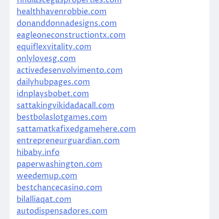
healthhavenrobbie.com
donanddonnadesigns.com
eagleoneconstructiontx.com
equiflexvitality.com
onlylovesg.com
activedesenvolvimento.com
dailyhubpages.com
idnplaysbobet.com
sattakingvikidadacall.com
bestbolaslotgames.com
sattamatkafixedgamehere.com
entrepreneurguardian.com
hibaby.info
paperwashington.com
weedemup.com
bestchancecasino.com
bilalliaqat.com
autodispensadores.com