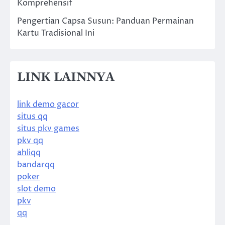
Komprehensif
Pengertian Capsa Susun: Panduan Permainan
Kartu Tradisional Ini
LINK LAINNYA
link demo gacor
situs qq
situs pkv games
pkv qq
ahliqq
bandarqq
poker
slot demo
pkv
qq