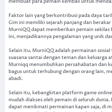
membuat para pemain kembali untuk mendap
Faktor lain yang berkontribusi pada daya tar
Gim ini memiliki sejarah panjang dan beraka
MurniQQ dapat memberikan pemain sekilas ke
ini, menjadikannya pengalaman yang unik da
Selain itu, MurniQQ adalah permainan sosia
suasana santai dengan teman dan keluarga 
Murniqq menumbuhkan persahabatan dan komp
bagus untuk terhubung dengan orang lain,
abadi.
Selain itu, kebangkitan platform game onlin
mudah diakses oleh pemain di seluruh dunia.
dapat menikmati permainan kapan saja, di 