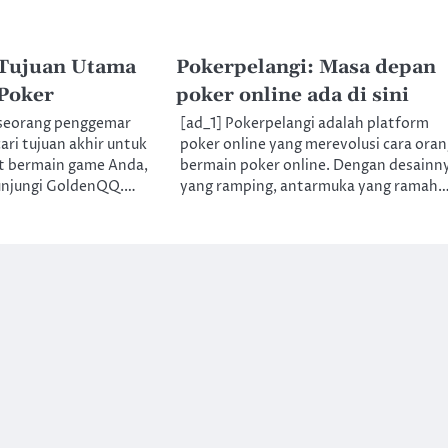
Tujuan Utama
Pokerpelangi: Masa depan
Poker
poker online ada di sini
a seorang penggemar
[ad_1] Pokerpelangi adalah platform
ri tujuan akhir untuk
poker online yang merevolusi cara oran
t bermain game Anda,
bermain poker online. Dengan desainn
unjungi GoldenQQ.…
yang ramping, antarmuka yang ramah