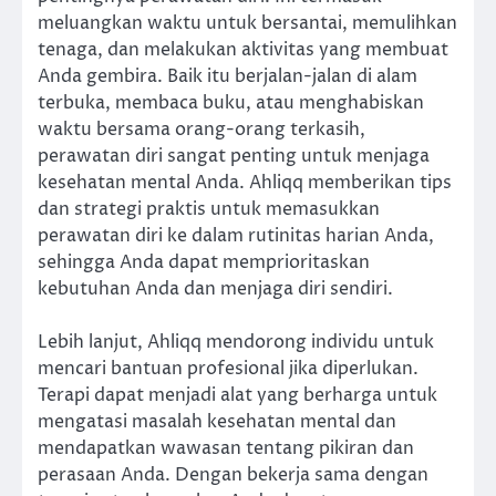
meluangkan waktu untuk bersantai, memulihkan
tenaga, dan melakukan aktivitas yang membuat
Anda gembira. Baik itu berjalan-jalan di alam
terbuka, membaca buku, atau menghabiskan
waktu bersama orang-orang terkasih,
perawatan diri sangat penting untuk menjaga
kesehatan mental Anda. Ahliqq memberikan tips
dan strategi praktis untuk memasukkan
perawatan diri ke dalam rutinitas harian Anda,
sehingga Anda dapat memprioritaskan
kebutuhan Anda dan menjaga diri sendiri.
Lebih lanjut, Ahliqq mendorong individu untuk
mencari bantuan profesional jika diperlukan.
Terapi dapat menjadi alat yang berharga untuk
mengatasi masalah kesehatan mental dan
mendapatkan wawasan tentang pikiran dan
perasaan Anda. Dengan bekerja sama dengan