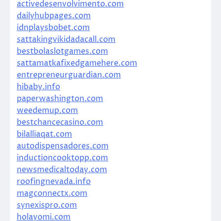
activedesenvolvimento.com
dailyhubpages.com
idnplaysbobet.com
sattakingvikidadacall.com
bestbolaslotgames.com
sattamatkafixedgamehere.com
entrepreneurguardian.com
hibaby.info
paperwashington.com
weedemup.com
bestchancecasino.com
bilalliaqat.com
autodispensadores.com
inductioncooktopp.com
newsmedicaltoday.com
roofingnevada.info
magconnectx.com
synexispro.com
holayomi.com