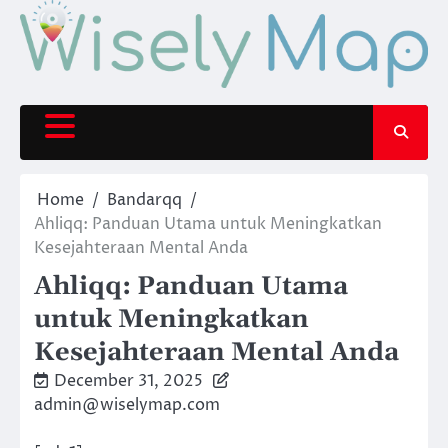
Skip
to
content
Home
Bandarqq
Ahliqq: Panduan Utama untuk Meningkatkan
Kesejahteraan Mental Anda
Ahliqq: Panduan Utama
untuk Meningkatkan
Kesejahteraan Mental Anda
December 31, 2025
admin@wiselymap.com