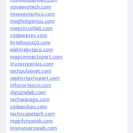
novaevotech.com
innovextechco.com
maglinkgenius.com
magcircuitlab.com
codewavex.com
byteboostco.com
elektrabyteco.com
magconnectxpert.com
truzestgenius.com
techpulsenet.com
zephyrtechxpert.com
infovortexco.com
digizinelab.com
techwavego.com
codepulsex.com
techscopetech.com
magdynoweb.com
innovexaroweb.com