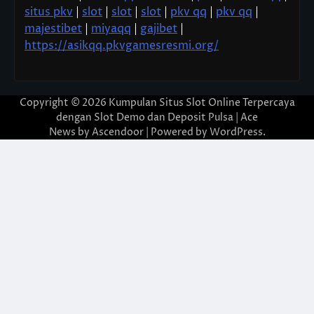
situs pkv
|
slot
|
slot
|
slot
|
pkv qq
|
pkv qq
|
majestibet
|
miyaqq
|
gajibet
|
https://asikqq.pkvgamesresmi.org/
Copyright © 2026
Kumpulan Situs Slot Online Terpercaya
dengan Slot Demo dan Deposit Pulsa
| Ace
News by
Ascendoor
| Powered by
WordPress
.