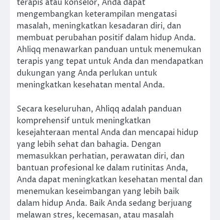
terapis atau konselor, Anda dapat
mengembangkan keterampilan mengatasi
masalah, meningkatkan kesadaran diri, dan
membuat perubahan positif dalam hidup Anda.
Ahliqq menawarkan panduan untuk menemukan
terapis yang tepat untuk Anda dan mendapatkan
dukungan yang Anda perlukan untuk
meningkatkan kesehatan mental Anda.
Secara keseluruhan, Ahliqq adalah panduan
komprehensif untuk meningkatkan
kesejahteraan mental Anda dan mencapai hidup
yang lebih sehat dan bahagia. Dengan
memasukkan perhatian, perawatan diri, dan
bantuan profesional ke dalam rutinitas Anda,
Anda dapat meningkatkan kesehatan mental dan
menemukan keseimbangan yang lebih baik
dalam hidup Anda. Baik Anda sedang berjuang
melawan stres, kecemasan, atau masalah