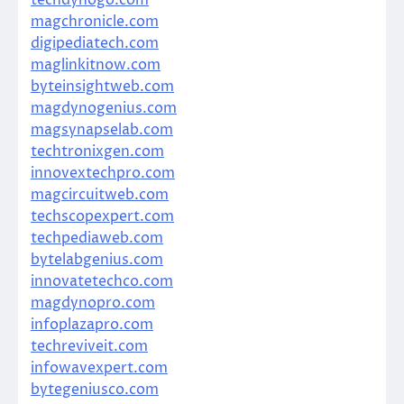
magchronicle.com
digipediatech.com
maglinkitnow.com
byteinsightweb.com
magdynogenius.com
magsynapselab.com
techtronixgen.com
innovextechpro.com
magcircuitweb.com
techscopexpert.com
techpediaweb.com
bytelabgenius.com
innovatetechco.com
magdynopro.com
infoplazapro.com
techreviveit.com
infowavexpert.com
bytegeniusco.com